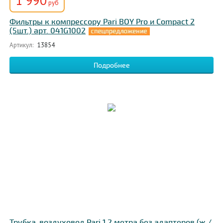
1 990
руб
Фильтры к компрессору Pari BOY Pro и Compact 2
(5шт.) арт. 041G1002
Артикул:
13854
Подробнее
Трубка-воздуховод Pari 1,2 метра без адаптеров (ж /