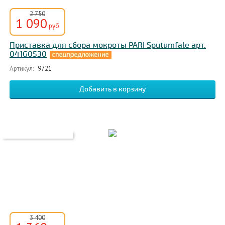
2 750
1 090
руб
Приставка для сбора мокроты PARI Sputumfale арт.
041G0530
Артикул:
9721
3 400