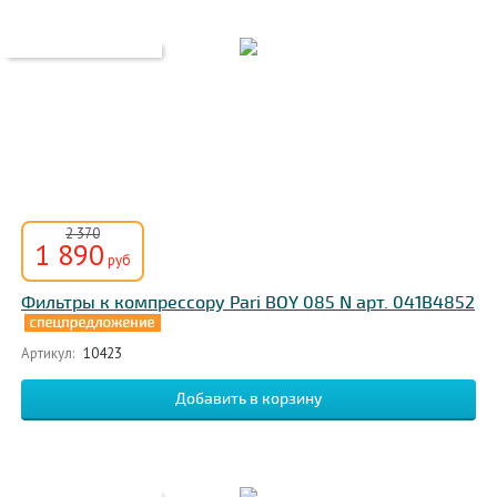
2 370
1 890
руб
Фильтры к компрессору Pari BOY 085 N арт. 041B4852
Артикул:
10423