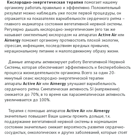
Кислородно-энергетическая терапия
помогает нашему
организму работать правильно и эффективно. Положительный
результат можно наблюдать уже после первой процедуры, он
отражается на показателях вариабельности сердечного ритма –
главного индикатора состояния вегетативной нервной системы.
Регулярно дышать кислородно-энергетическим (его так же
называют синглентным) кислородом на аппаратах
Active Air
или
Airnergy
поможет организму противостоять плохой экологии,
стрессам, инфекциям, последствиям вредных привычек,
нерациональному питанию и малоподвижному образу жизни.
Данные аппараты активизируют работу Вегетативной Нервной
Системы, которая обеспечивает эффективность и бесперебойность
процесса жизнедеятельности организма. Всего за один 20-
минутный сеанс кислородно-энергетической терапии
аппараты
Active Air
или
Airnergy
улучшают вариабельность
сердечного ритма. Симпатическая активность SI (напряжение)
снижается до 70%, в то время как парасимпатическая активность
увеличивается до 100%.
Терапия с помощью аппаратов
Active Air
или
Airnergy
значительно повышает Ваши шансы прожить дольше, т.к.
поддержание вегетативной нервной системы в нормальном
состоянии значительно снижает вероятность развития сердечно-
сосудистых, онкологических и других заболеваний, которые стоят