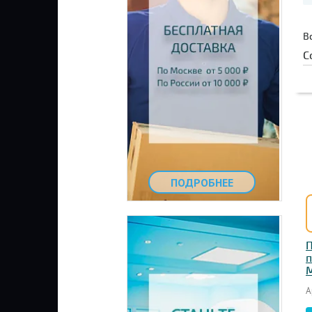
В
С
ПОДРОБНЕЕ
П
п
M
А