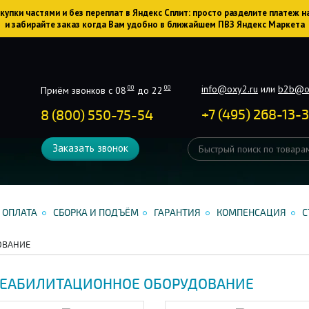
упки частями и без переплат в Яндекс Сплит: просто разделите платеж н
и забирайте заказ когда Вам удобно в ближайшем ПВЗ Яндекс Маркета
info@oxy2.ru
или
b2b@o
00
00
Приём звонков с 08
до 22
+
7
(
495
)
268-13-
8 (800) 550-75-54
Заказать звонок
ОПЛАТА
СБОРКА И ПОДЪЁМ
ГАРАНТИЯ
КОМПЕНСАЦИЯ
С
ОВАНИЕ
ЕАБИЛИТАЦИОННОЕ ОБОРУДОВАНИЕ