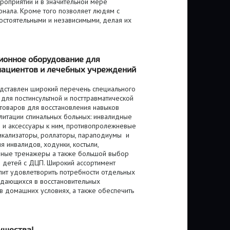
роприятий и в значительной мере
онала. Кроме того позволяет людям с
остоятельными и независимыми, делая их
ионное оборудование для
пациентов и лечебных учреждений
едставлен широкий перечень специального
для постинсультной и посттравматической
 товаров для восстановления навыков
литации спинальных больных: инвалидные
и и аксессуары к ним, противопролежневые
икализаторы, роллаторы, параподиумы и
 инвалидов, ходунки, костыли,
ные тренажеры а также большой выбор
 детей с ДЦП. Широкий ассортимент
лит удовлетворить потребности отдельных
ждающихся в восстановительных
в домашних условиях, а также обеспечить