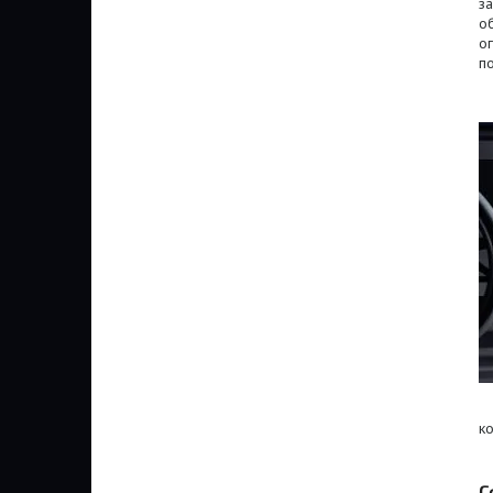
з
о
о
п
к