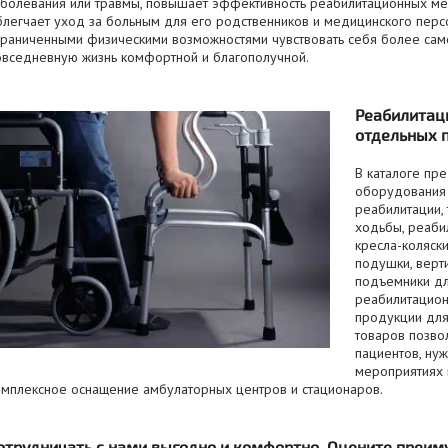
аболевания или травмы, повышает эффективность реабилитационных ме
блегчает уход за больным для его родственников и медицинского перс
граниченными физическими возможностями чувствовать себя более сам
овседневную жизнь комфортной и благополучной.
Реабилитац
отдельных 
В каталоге пр
оборудования 
реабилитации,
ходьбы, реаби
кресла-коляск
подушки, верт
подъемники для
реабилитацион
продукции для
товаров позво
пациентов, ну
мероприятиях 
омплексное оснащение амбулаторных центров и стационаров.