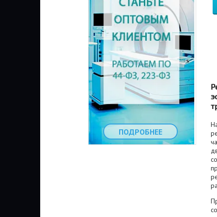
Р
э
т
Н
ПОДРОБНЕЕ
р
ча
д
со
пр
р
ра
П
с