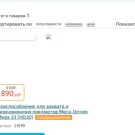
1
сего товаров:
ортировать по:
Показат
популярности
названию
цене
1 120
890
руб
риспособление для захвата и
ередвижения предметов Мега-Оптим
ega 33 (HD30)
ртикул:
14599