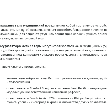
ткашливатель медицинский
представляет собой портативное устройс
з дыхательных путей низкоинвазивным способом. Аппаратное лечение п
сложнениями для пациента улучшить вентиляцию легких и усилить прит
ганам, включая головной мозг.
нсуффляторы аспираторы
могут использоваться как в медицинских уч
то удобно для людей с тяжелыми формами дыхательной недостаточнос
оводиться под контролем лечащего врача: частота и длительность про
ульмонологом.
 нашем каталоге представлены:
компактные вибросистемы Ventum с различными насадками, удоб
и телосложения;
откашливатели Comfort Cough от компании Seoil Pacific с индиви
моделирующие естественный кашлевый рефлекс;
откашливатель Cough Assist E70 от компании Philips Respironics с
пульса, уровень кислорода в крови и множество других показателе