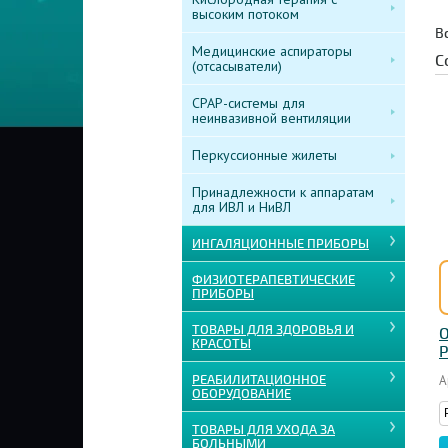
высоким потоком
В
Медицинские аспираторы
С
(отсасыватели)
CPAP-системы для
неинвазивной вентиляции
Перкуссионные жилеты
Принадлежности к аппаратам
для ИВЛ и НиВЛ
ИНГАЛЯЦИОННЫЕ ПРИБОРЫ
ФИЗИОТЕРАПЕВТИЧЕСКИЕ
ПРИБОРЫ
ТОВАРЫ ДЛЯ ЗДОРОВЬЯ И
О
КРАСОТЫ
P
РЕАБИЛИТАЦИОННОЕ
А
ОБОРУДОВАНИЕ
ТОВАРЫ ДЛЯ УХОДА ЗА
БОЛЬНЫМИ