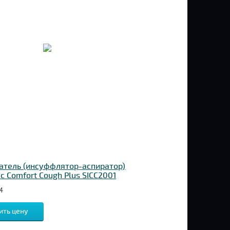
тель (инсуффлятор-аспиратор)
fic Comfort Cough Plus SICC2001
4
ить цену