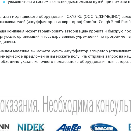
увлажнители и системы очистки дыхательных путей при помощи п
агазин медицинского оборудования OXY2.RU (ООО "ДЖИМЕДИС") явля
кашливателей (инсуффляторов-аспираторов) Comfort Cough Seoil Pacific и
аша компания может гарантировать авторизацию проекта и быструю пос
оргующих организаций и государственных учреждений по программе па
едицины.
 нашем магазине вы можете купить инсуффлятор аспиратор (откашливат
оммерческое предложение вы можете получить отправив запрос на наш
еобходимо указать конечного пользователя оборудования для авториза