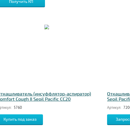
Получить КП
ткашливатель (инсуффлятор-аспиратор)
Откашлива
omfort Cough II Seoil Pacific CC20
Seoil Paci
ртикул:
5760
Артикул:
720
Запрос