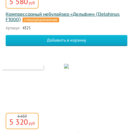
5 580
руб
Компрессорный небулайзер «Дельфин» (Delphinus
F1000)
Артикул:
4325
6 650
5 320
руб