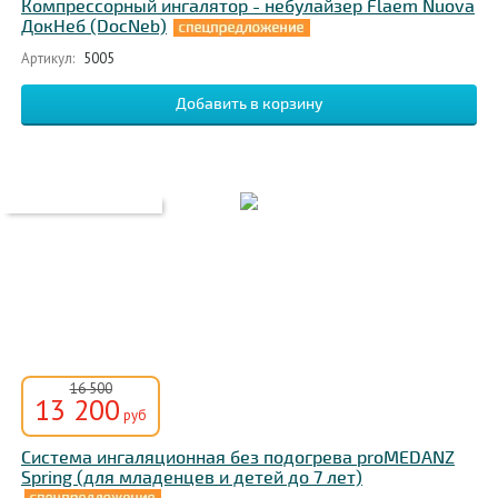
Компрессорный ингалятор - небулайзер Flaem Nuova
ДокНеб (DocNeb)
Артикул:
5005
16 500
13 200
руб
Система ингаляционная без подогрева proMEDANZ
Spring (для младенцев и детей до 7 лет)