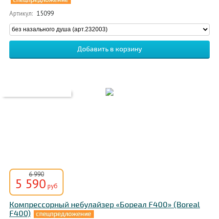
Артикул:
15099
6 990
5 590
руб
Компрессорный небулайзер «Бореал F400» (Boreal
F400)