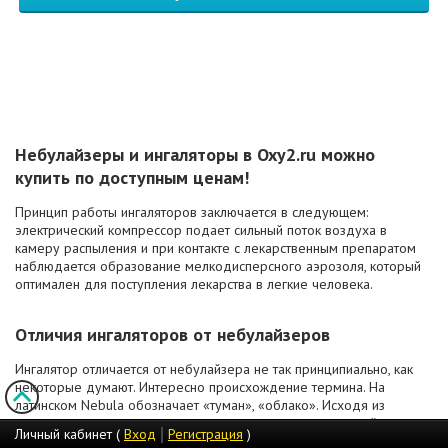
Небулайзеры и ингаляторы в Oxy2.ru можно
купить по доступным ценам!
Принцип работы ингаляторов заключается в следующем:
электрический компрессор подает сильный поток воздуха в
камеру распыления и при контакте с лекарственным препаратом
наблюдается образование мелкодисперсного аэрозоля, который
оптимален для поступления лекарства в легкие человека.
Отличия ингаляторов от небулайзеров
Ингалятор отличается от небулайзера не так принципиально, как
некоторые думают. Интересно происхождение термина. На
латинском Nebula обозначает «туман», «облако». Исходя из
определения, можно сделать вывод, что это медицинский аппарат
Личный кабинет (
Вход
Регистрация
)
(небулайзер), который что-то распыляет. В частности, при