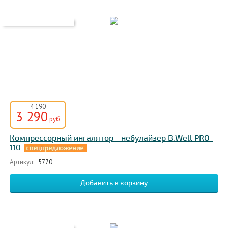
4 190
3 290
руб
Компрессорный ингалятор - небулайзер B.Well PRO-
110
Артикул:
5770