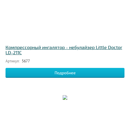
Компрессорный ингалятор - небулайзер Little Doctor
LD-211C
Артикул:
5677
Подробнее