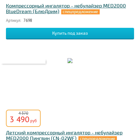
Компрессорный ингалятор - небулайзер MED2000
BlueDream (БлюДрим)
Артикул:
7698
4 370
3 490
руб
Детский компрессорный ингалятор - небулайзер
MED2000 Пингвин (CN-02WF)