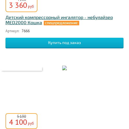
3 360
руб
Детский компрессорный ингалятор - небулайзер
MED2000 Кошка
Артикул:
7666
5 130
4 100
руб