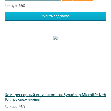
Артикул:
7667
Компрессорный ингалятор - небулайзер Microlife Neb
10 (трёхрежимный)
Артикул:
4478