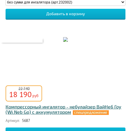
22 740
18 190
руб
Компрессорный ингалятор - небулайзер ВайНеб Гоу
(Wi.Neb Go) с аккумулятором
Артикул:
5687