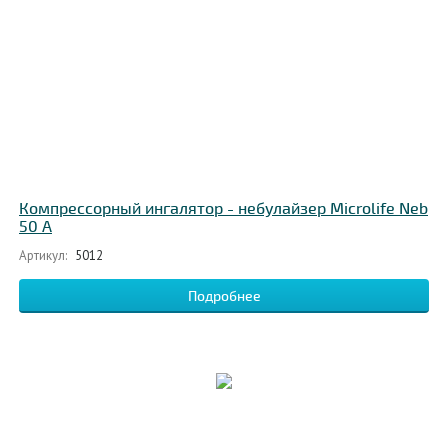
Компрессорный ингалятор - небулайзер Microlife Neb
50 A
Артикул:
5012
Подробнее