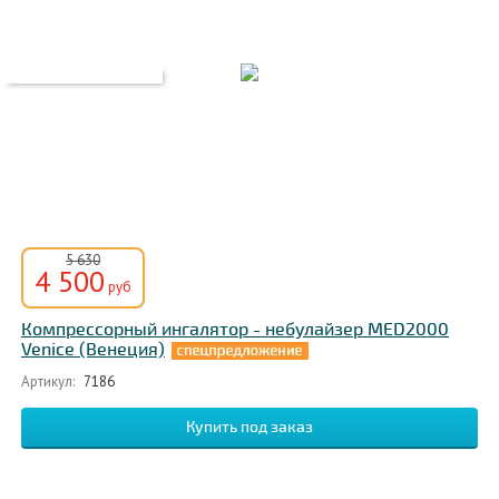
5 630
4 500
руб
Компрессорный ингалятор - небулайзер MED2000
Venice (Венеция)
Артикул:
7186