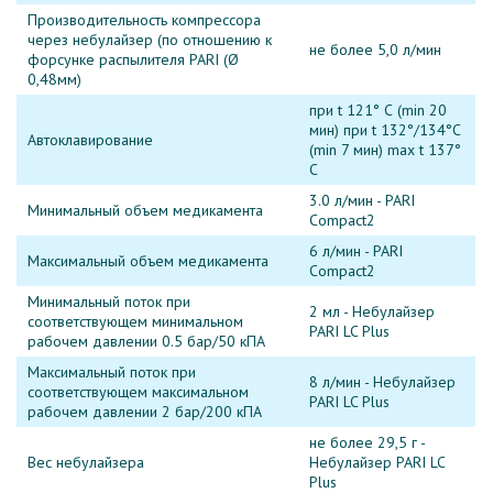
Производительность компрессора
через небулайзер (по отношению к
не более 5,0 л/мин
форсунке распылителя PARI (Ø
0,48мм)
при t 121° С (min 20
мин) при t 132°/134°С
Автоклавирование
(min 7 мин) max t 137°
С
3.0 л/мин - PARI
Минимальный объем медикамента
Compact2
6 л/мин - PARI
Максимальный объем медикамента
Compact2
Минимальный поток при
2 мл - Небулайзер
соответствующем минимальном
PARI LC Plus
рабочем давлении 0.5 бар/50 кПА
Максимальный поток при
8 л/мин - Небулайзер
соответствующем максимальном
PARI LC Plus
рабочем давлении 2 бар/200 кПА
не более 29,5 г -
Вес небулайзера
Небулайзер PARI LC
Plus