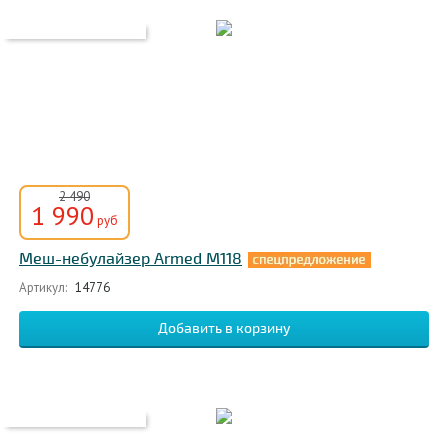
2 490
1 990
руб
Меш-небулайзер Armed M118
Артикул:
14776