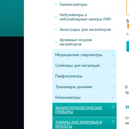
Галоингаляторы
Небулайзеры и
небулайзерные камеры PARI
М
Аксессуары для ингаляторов
А
Архивные модели
ингаляторов
Медицинские спирометры
Спейсеры для ингаляций
Пикфлоуметры
Тренажеры дыхания
В 
п
Гипоксикаторы
У
ФИЗИОТЕРАПЕВТИЧЕСКИЕ
ПРИБОРЫ
Ст
ТОВАРЫ ДЛЯ ЗДОРОВЬЯ И
м
КРАСОТЫ