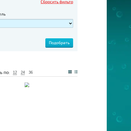
Сбросить фильтр
ель
ь по:
12
24
36