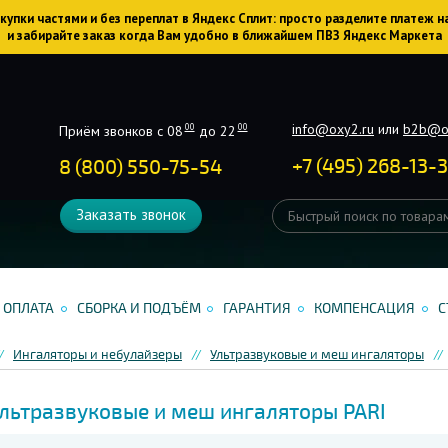
упки частями и без переплат в Яндекс Сплит: просто разделите платеж н
и забирайте заказ когда Вам удобно в ближайшем ПВЗ Яндекс Маркета
info@oxy2.ru
или
b2b@o
00
00
Приём звонков с 08
до 22
+
7
(
495
)
268-13-
8 (800) 550-75-54
Заказать звонок
ОПЛАТА
СБОРКА И ПОДЪЁМ
ГАРАНТИЯ
КОМПЕНСАЦИЯ
С
Ингаляторы и небулайзеры
Ультразвуковые и меш ингаляторы
льтразвуковые и меш ингаляторы PARI