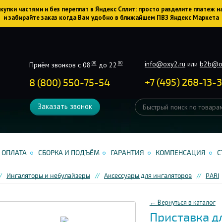
упки частями и без переплат в Яндекс Сплит: просто разделите платеж н
и забирайте заказ когда Вам удобно в ближайшем ПВЗ Яндекс Маркета
info@oxy2.ru
или
b2b@o
00
00
Приём звонков с 08
до 22
+
7
(
495
)
268-13-
8 (800) 550-75-54
Заказать звонок
ОПЛАТА
СБОРКА И ПОДЪЁМ
ГАРАНТИЯ
КОМПЕНСАЦИЯ
С
Ингаляторы и небулайзеры
Аксессуары для ингаляторов
PARI
← Вернуться в каталог
Приставка д