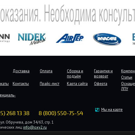
Доставка
Оплата
Сборка и
Гарантия и
Компен
подъём
возврат
Статьи
икаты
Контакты
Прайс-лист
Карта сайта
Оферта
Оснаще
ЛПУ
енциаль-
Мы на карте
95) 268 13 38
8 (800) 550-75-54
ул. Обручева, дом 34/63, стр. 1
ических лиц:
info@oxy2.ru
дических лиц:
b2b@oxy2.ru