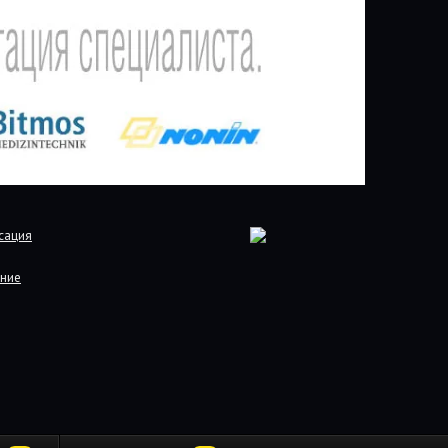
сация
ние