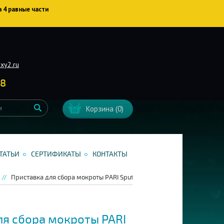
а 4 равные части
xy2.ru
38
Корзина
(0)
ТАТЬИ
СЕРТИФИКАТЫ
КОНТАКТЫ
Приставка для сбора мокроты PARI Sputumfale арт. 041G0530
ля сбора мокроты PARI