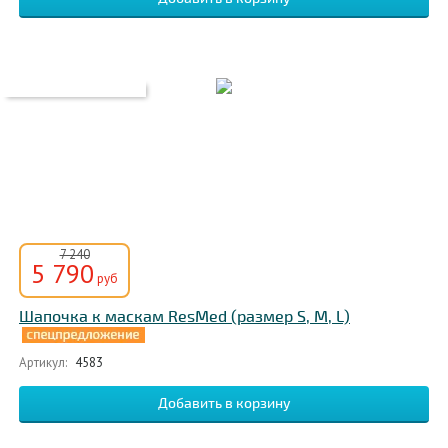
7 240
5 790
руб
Шапочка к маскам ResMed (размер S, M, L)
Артикул:
4583