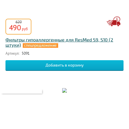
620
490
руб
Фильтры гипоаллергенные для ResMed S9, S10 (2
штуки)
Артикул:
5091