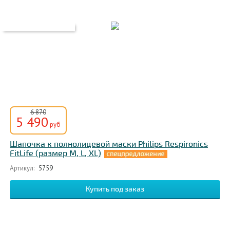
6 870
5 490
руб
Шапочка к полнолицевой маски Philips Respironics
FitLife (размер M, L, XL)
Артикул:
5759