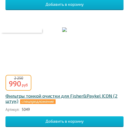
2 250
990
руб
Фильтры тонкой очистки для Fisher&Paykel ICON (2
штук)
Артикул:
5049