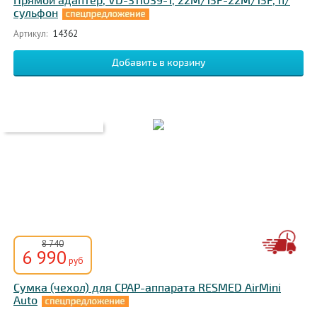
Прямой адаптер, VD-311039-1, 22M/15F-22M/15F, п/
сульфон
Артикул:
14362
8 740
6 990
руб
Сумка (чехол) для СРАР-аппарата RESMED AirMini
Auto