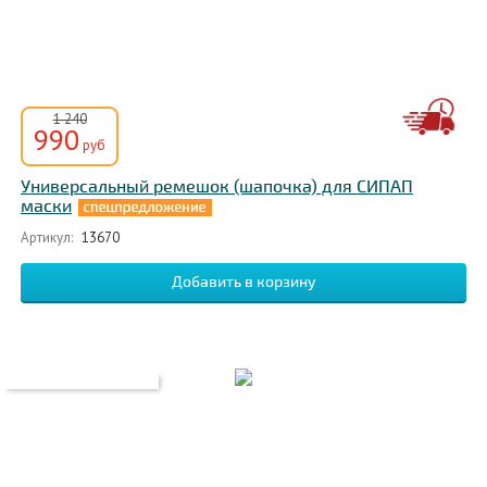
1 240
990
руб
Универсальный ремешок (шапочка) для СИПАП
маски
Артикул:
13670