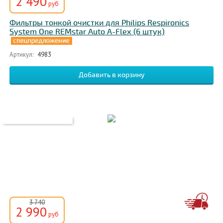
2 490
руб
Фильтры тонкой очистки для Philips Respironics
System One REMstar Auto A-Flex (6 штук)
Артикул:
4983
3 740
2 990
руб