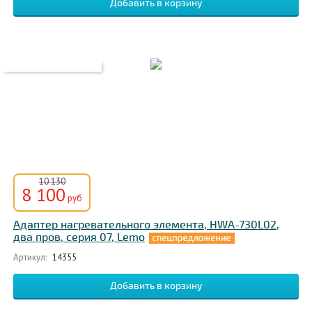
10 130
8 100
руб
Адаптер нагревательного элемента, HWA-730L02,
два пров, серия 07, Lemo
Артикул:
14355