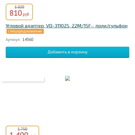
1 020
810
руб
Угловой адаптер, VD-311025, 22M/15F-, поли/сульфон
Артикул:
14360
1 750
1 400