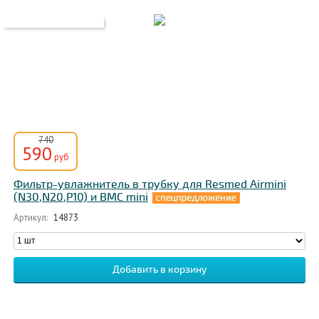
740
590
руб
Фильтр-увлажнитель в трубку для Resmed Airmini
(N30,N20,P10) и BMC mini
Артикул:
14873