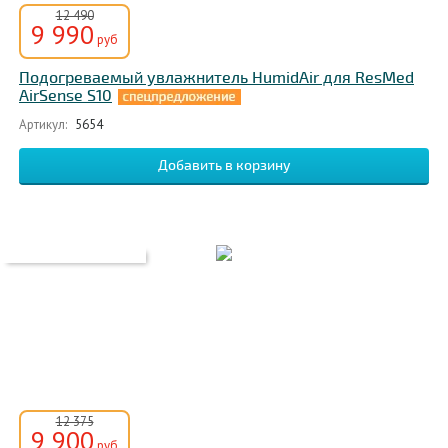
12 490
9 990
руб
Подогреваемый увлажнитель HumidAir для ResMed
AirSense S10
Артикул:
5654
12 375
9 900
руб