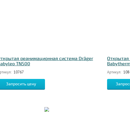
ткрытая реанимационная система Dräger
Открытая 
abyleo TN500
Babyther
ртикул:
10767
Артикул:
108
Запросить цену
Запрос