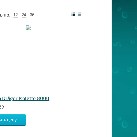
ь по:
12
24
36
 Dräger Isolette 8000
39
ить цену