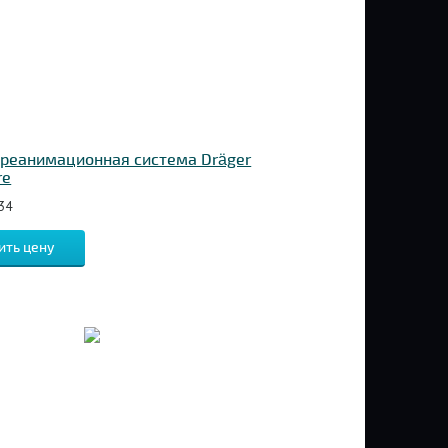
реанимационная система Dräger
re
34
ить цену