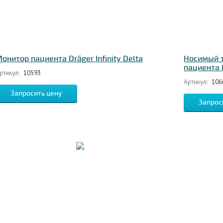
онитор пациента Dräger Infinity Delta
Носимый 
пациента D
ртикул:
10593
Артикул:
106
Запросить цену
Запрос