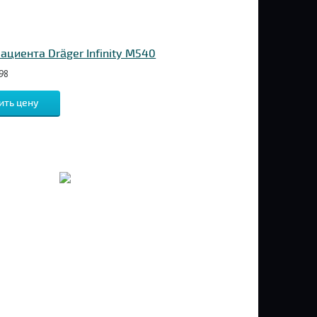
ациента Dräger Infinity M540
98
ить цену