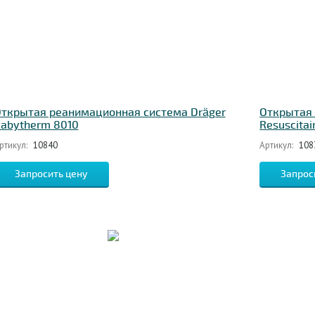
ткрытая реанимационная система Dräger
Открытая 
abytherm 8010
Resuscitai
ртикул:
10840
Артикул:
108
Запросить цену
Запрос