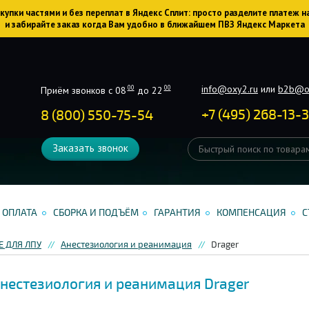
упки частями и без переплат в Яндекс Сплит: просто разделите платеж н
и забирайте заказ когда Вам удобно в ближайшем ПВЗ Яндекс Маркета
info@oxy2.ru
или
b2b@o
00
00
Приём звонков с 08
до 22
+
7
(
495
)
268-13-
8 (800) 550-75-54
Заказать звонок
ОПЛАТА
СБОРКА И ПОДЪЁМ
ГАРАНТИЯ
КОМПЕНСАЦИЯ
С
 ДЛЯ ЛПУ
Анестезиология и реанимация
Drager
нестезиология и реанимация Drager