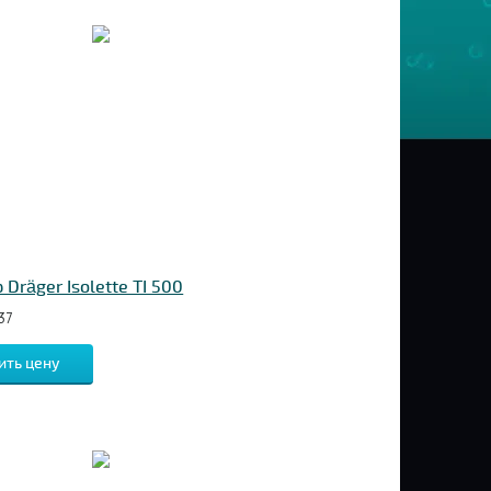
Dräger Isolette TI 500
37
ить цену