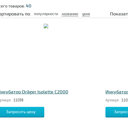
40
сего товаров:
ортировать по:
Показат
популярности
названию
цене
нкубатор Dräger Isolette C2000
Инкубатор
ртикул:
11038
Артикул:
110
Запросить цену
Запрос