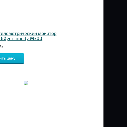
телеметрический монитор
räger Infinity M300
65
ить цену