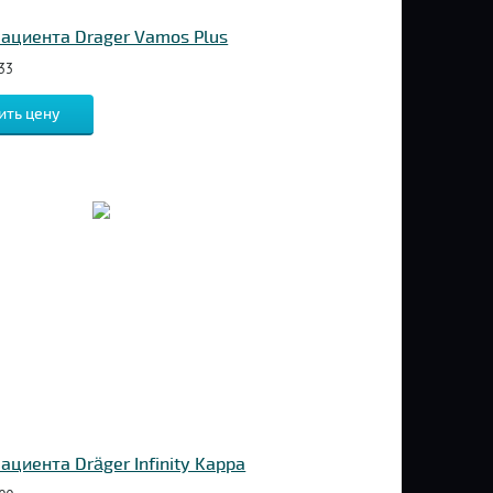
ациента Drager Vamos Plus
33
ить цену
ациента Dräger Infinity Kappa