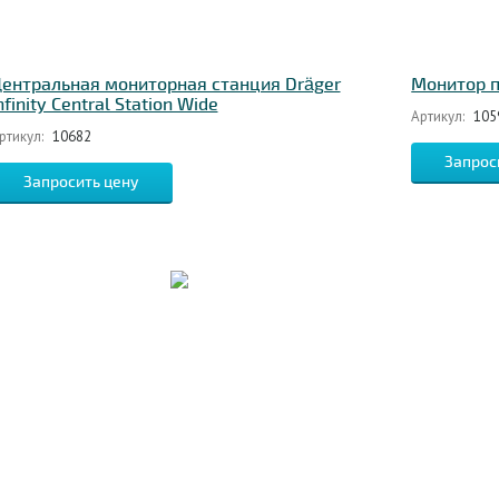
ентральная мониторная станция Dräger
Монитор п
nfinity Central Station Wide
Артикул:
105
ртикул:
10682
Запрос
Запросить цену