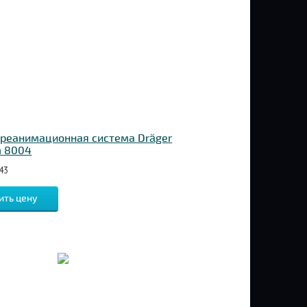
реанимационная система Dräger
m 8004
43
ить цену