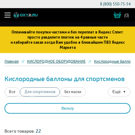
8 (800) 550-75-54
(0)
Оплачивайте покупки частями и без переплат в Яндекс Сплит:
просто разделите платеж на 4 равные части
и забирайте заказ когда Вам удобно в ближайшем ПВЗ Яндекс
Маркета
Главная
КИСЛОРОДНОЕ ОБОРУДОВАНИЕ
Кислородные баллон
Кислородные баллоны для спортсменов
Все
Для спортсменов
Без маски
Ещё
▼
Для детей
Для беременных
Фильтр
Со сжатым кислородом
Для водителей
На 16 литров
На 17 литров
Для ингаляций
Для коктейлей
От астмы
От мигрени
22
Всего товаров: