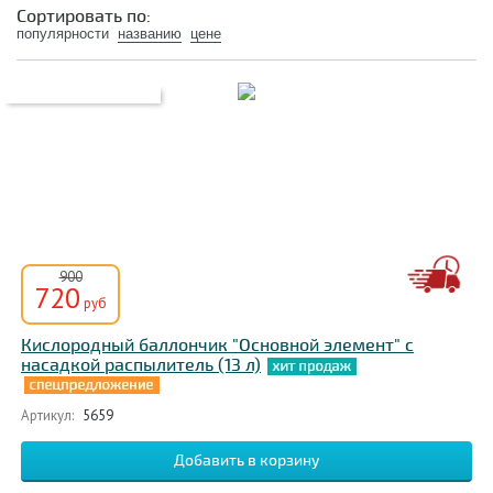
При коронавирусе
При раке легких
Сортировать по:
популярности
названию
цене
При ХОБЛ
С газовой смесью
С маской
Комплект
Одноразовые
Портативные
Профессиональные
Oxyco
Основной элемент
900
720
руб
Кислородный баллончик "Основной элемент" с
насадкой распылитель (13 л)
Артикул:
5659