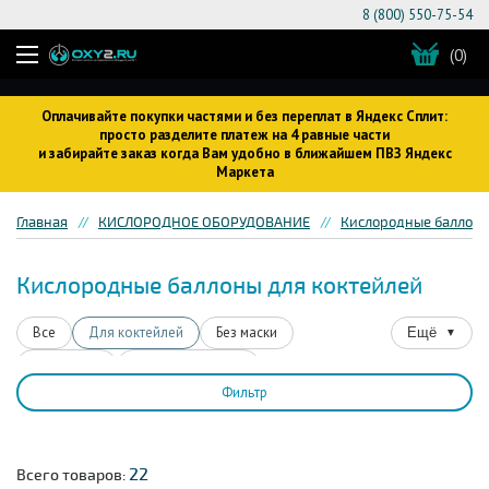
8 (800) 550-75-54
(0)
Оплачивайте покупки частями и без переплат в Яндекс Сплит:
просто разделите платеж на 4 равные части
и забирайте заказ когда Вам удобно в ближайшем ПВЗ Яндекс
Маркета
Главная
КИСЛОРОДНОЕ ОБОРУДОВАНИЕ
Кислородные баллон
Кислородные баллоны для коктейлей
Все
Для коктейлей
Без маски
Ещё
▼
Для детей
Для беременных
Фильтр
Со сжатым кислородом
Для водителей
На 16 литров
На 17 литров
Для ингаляций
Для спортсменов
От астмы
От мигрени
22
Всего товаров: