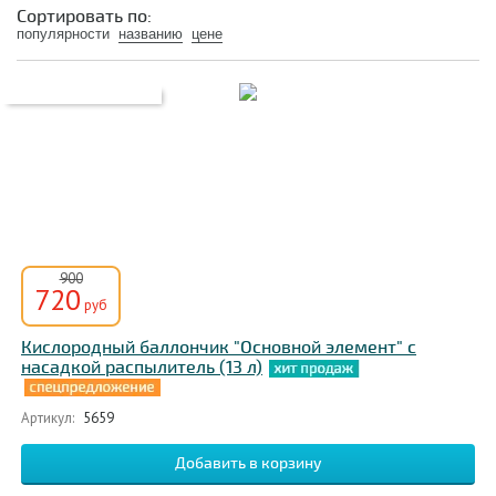
При коронавирусе
При раке легких
Сортировать по:
популярности
названию
цене
При ХОБЛ
С газовой смесью
С маской
Комплект
Одноразовые
Портативные
Профессиональные
Oxyco
Основной элемент
900
720
руб
Кислородный баллончик "Основной элемент" с
насадкой распылитель (13 л)
Артикул:
5659