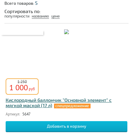
Для спортсменов
От астмы
От мигрени
5
Всего товаров:
При коронавирусе
При раке легких
Сортировать по:
популярности
названию
цене
При ХОБЛ
С газовой смесью
С маской
Комплект
Одноразовые
Портативные
Профессиональные
Oxyco
Основной элемент
1 250
1 000
руб
Кислородный баллончик "Основной элемент" с
мягкой маской (17 л)
Артикул:
5647