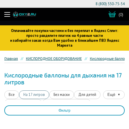
8 (800) 550-75-54
(0)
Оплачивайте покупки частями и без переплат в Яндекс Сплит:
просто разделите платеж на 4 равные части
и забирайте заказ когда Вам удобно в ближайшем ПВЗ Яндекс
Маркета
Главная
КИСЛОРОДНОЕ ОБОРУДОВАНИЕ
Кислородные баллон
Кислородные баллоны для дыхания на 17
литров
Все
На 17 литров
Без маски
Для детей
Ещё
▼
Для беременных
Со сжатым кислородом
Фильтр
Для водителей
На 16 литров
Для ингаляций
Для коктейлей