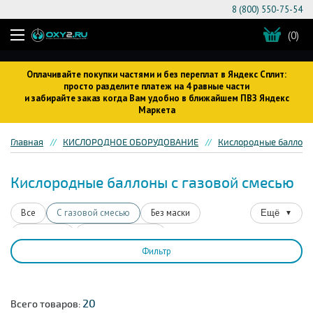
8 (800) 550-75-54
(0)
Оплачивайте покупки частями и без переплат в Яндекс Сплит:
просто разделите платеж на 4 равные части
и забирайте заказ когда Вам удобно в ближайшем ПВЗ Яндекс
Маркета
Главная
КИСЛОРОДНОЕ ОБОРУДОВАНИЕ
Кислородные баллон
Кислородные баллоны с газовой смесью
Все
С газовой смесью
Без маски
Ещё
▼
Для детей
Для беременных
Фильтр
Со сжатым кислородом
Для водителей
На 16 литров
На 17 литров
Для ингаляций
Для коктейлей
Для спортсменов
От астмы
20
Всего товаров: