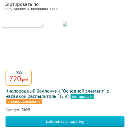
От мигрени
При коронавирусе
Сортировать по:
популярности
названию
цене
При раке легких
При ХОБЛ
С маской
Комплект
Одноразовые
Портативные
Профессиональные
Oxyco
Основной элемент
900
720
руб
Кислородный баллончик "Основной элемент" с
насадкой распылитель (13 л)
Артикул:
5659