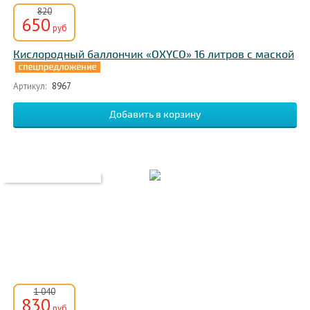
820
650
руб
Кислородный баллончик «OXYCO» 16 литров c маской
Артикул:
8967
1 040
830
руб