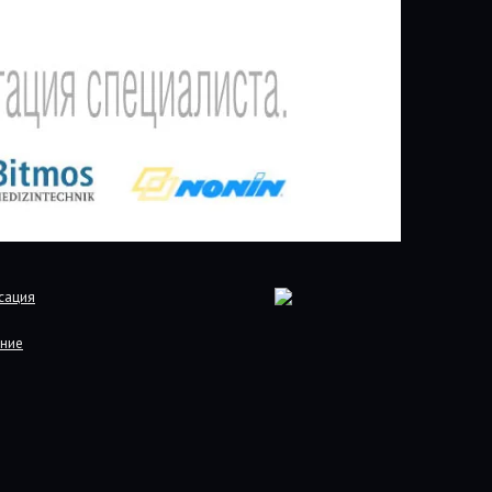
сация
ние