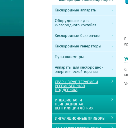
Кислородные аппараты
Оборудование для
кислородного коктейля
Кислородные баллончики
В 
п
Кислородные генераторы
Пульсоксиметры
У
Аппараты для кислородно-
Ст
энергетической терапии
м
CPAP / BIPAP ТЕРАПИЯ И
Ус
РЕСПИРАТОРНАЯ
ПОДДЕРЖКА
ИНВАЗИВНАЯ И
НЕИНВАЗИВНАЯ
ВЕНТИЛЯЦИЯ ЛЁГКИХ
ИНГАЛЯЦИОННЫЕ ПРИБОРЫ