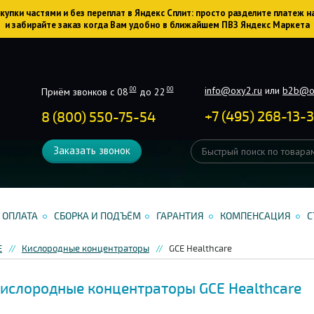
упки частями и без переплат в Яндекс Сплит: просто разделите платеж н
и забирайте заказ когда Вам удобно в ближайшем ПВЗ Яндекс Маркета
info@oxy2.ru
или
b2b@o
00
00
Приём звонков с 08
до 22
+
7
(
495
)
268-13-
8 (800) 550-75-54
Заказать звонок
ОПЛАТА
СБОРКА И ПОДЪЁМ
ГАРАНТИЯ
КОМПЕНСАЦИЯ
С
Е
Кислородные концентраторы
GCE Healthcare
ислородные концентраторы GCE Healthcare