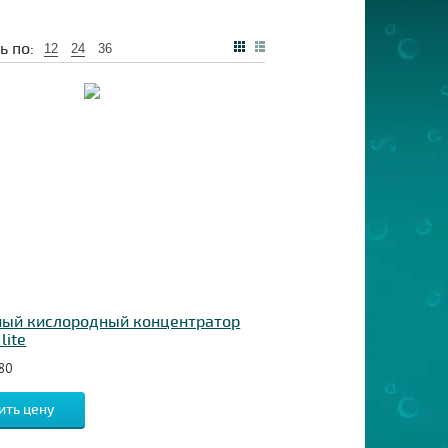
ь по:
12
24
36
ный кислородный концентратор
lite
80
ить цену