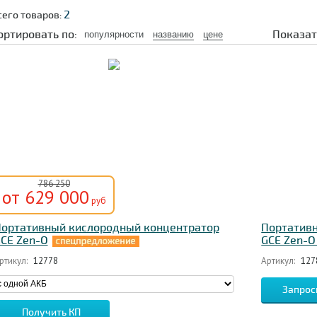
2
сего товаров:
ортировать по:
Показат
популярности
названию
цене
786 250
от 629 000
руб
ортативный кислородный концентратор
Портатив
CE Zen-O
GCE Zen-O 
ртикул:
12778
Артикул:
127
Запрос
Получить КП