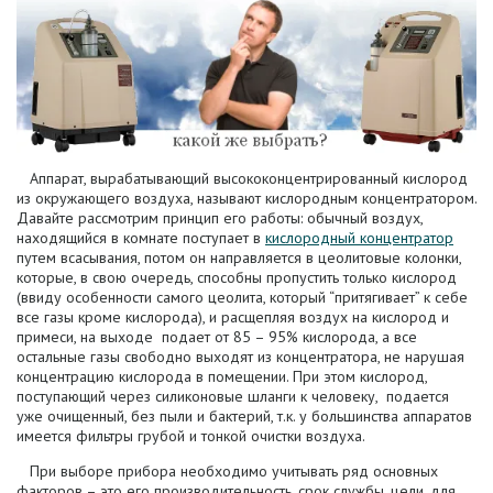
Аппарат, вырабатывающий высококонцентрированный кислород
из окружающего воздуха, называют кислородным концентратором.
Давайте рассмотрим принцип его работы: обычный воздух,
находящийся в комнате поступает в
кислородный концентратор
путем всасывания, потом он направляется в цеолитовые колонки,
которые, в свою очередь, способны пропустить только кислород
(ввиду особенности самого цеолита, который “притягивает” к себе
все газы кроме кислорода), и расщепляя воздух на кислород и
примеси, на выходе подает от 85 – 95% кислорода, а все
остальные газы свободно выходят из концентратора, не нарушая
концентрацию кислорода в помещении. При этом кислород,
поступающий через силиконовые шланги к человеку, подается
уже очищенный, без пыли и бактерий, т.к. у большинства аппаратов
имеется фильтры грубой и тонкой очистки воздуха.
При выборе прибора необходимо учитывать ряд основных
факторов – это его производительность, срок службы, цели, для