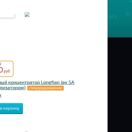
0
0
руб
ый концентратор Longfian Jay 5A
ализатором)
3