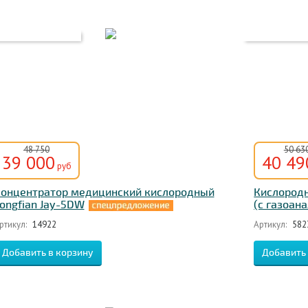
48 750
50 63
39 000
40 49
руб
онцентратор медицинский кислородный
Кислородн
ongfian Jay-5DW
(с газоан
ртикул:
14922
Артикул:
582