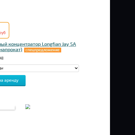
руб
ый концентратор Longfian Jay 5A
(напрокат)
48
на аренду