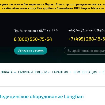
упки частями и без переплат в Яндекс Сплит: просто разделите платеж н
и забирайте заказ когда Вам удобно в ближайшем ПВЗ Яндекс Маркета
info@oxy2.ru
или
b2b@o
00
00
Приём звонков с 08
до 22
+
7
(
495
)
268-13-
8 (800) 550-75-54
Заказать звонок
ОПЛАТА
СБОРКА И ПОДЪЁМ
ГАРАНТИЯ
КОМПЕНСАЦИЯ
С
едицинское оборудование Longfian