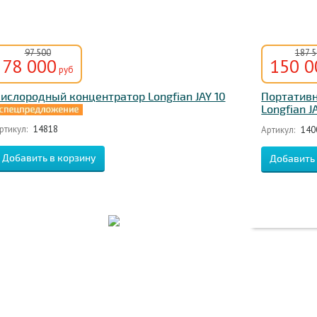
97 500
187 
78 000
150 0
руб
ислородный концентратор Longfian JAY 10
Портатив
Longfian J
ртикул:
14818
Артикул:
140