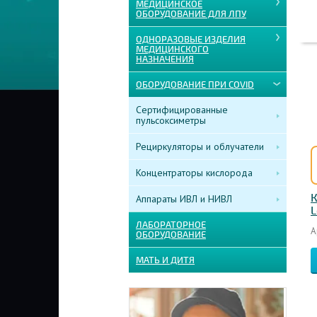
МЕДИЦИНСКОЕ
ОБОРУДОВАНИЕ ДЛЯ ЛПУ
ОДНОРАЗОВЫЕ ИЗДЕЛИЯ
МЕДИЦИНСКОГО
НАЗНАЧЕНИЯ
ОБОРУДОВАНИЕ ПРИ COVID
Сертифицированные
пульсоксиметры
Рециркуляторы и облучатели
Концентраторы кислорода
К
Аппараты ИВЛ и НИВЛ
L
ЛАБОРАТОРНОЕ
А
ОБОРУДОВАНИЕ
МАТЬ И ДИТЯ