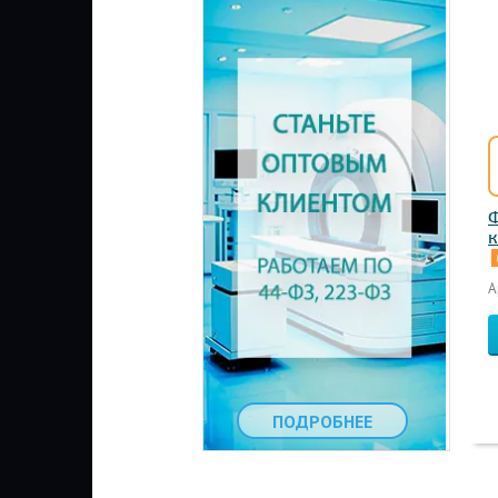
Ф
к
А
ПОДРОБНЕЕ