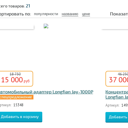
21
сего товаров:
ортировать по:
Показат
популярности
названию
цене
18 750
46 25
15 000
37 00
руб
втомобильный адаптер Longfian Jay-1000P
Концентр
Longfian 
ртикул:
15348
Артикул:
149