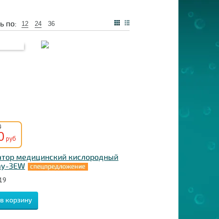
ь по:
12
24
36
0
0
руб
атор медицинский кислородный
Jay-3EW
19