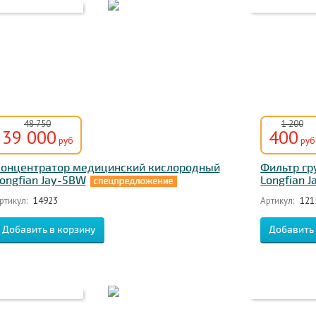
48 750
1 200
39 000
400
руб
руб
онцентратор медицинский кислородный
Фильтр гр
ongfian Jay-5BW
Longfian J
ртикул:
14923
Артикул:
121