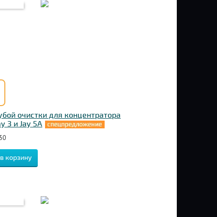
убой очистки для концентратора
ay 3 и Jay 5A
50