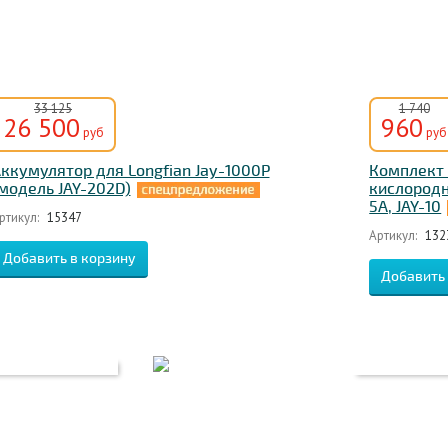
33 125
1 740
26 500
960
руб
руб
ккумулятор для Longfian Jay-1000P
Комплект 
модель JAY-202D)
кислородн
5А, JAY-10
ртикул:
15347
Артикул:
132