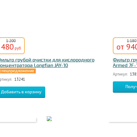
1 200
1 180
480
от 94
руб
ильтр грубой очистки для кислородного
Фильтр гр
онцентратора Longfian JAY-10
Armed 7F-
Артикул:
138
ртикул:
13241
Получ