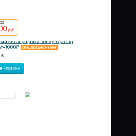
500
00
руб
ный кислородный концентратор
AY-1000P
06