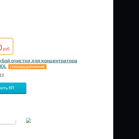
0
руб
убой очистки для концентратора
10L
10
ить КП