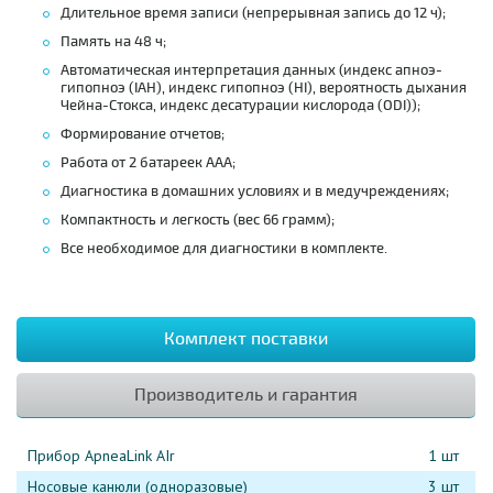
Длительное время записи (непрерывная запись до 12 ч);
Память на 48 ч;
Автоматическая интерпретация данных (
индекс апноэ-
гипопноэ (IAH),
индекс гипопноэ (HI),
вероятность дыхания
Чейна-Стокса,
индекс десатурации кислорода (ODI))
;
Формирование отчетов;
Работа от 2 батареек ААА;
Диагностика в домашних условиях и в медучреждениях;
Компактность и легкость (вес 66 грамм);
Все необходимое для диагностики в комплекте.
Комплект поставки
Производитель и гарантия
Прибор ApneaLink AIr
1 шт
Носовые канюли (одноразовые)
3 шт