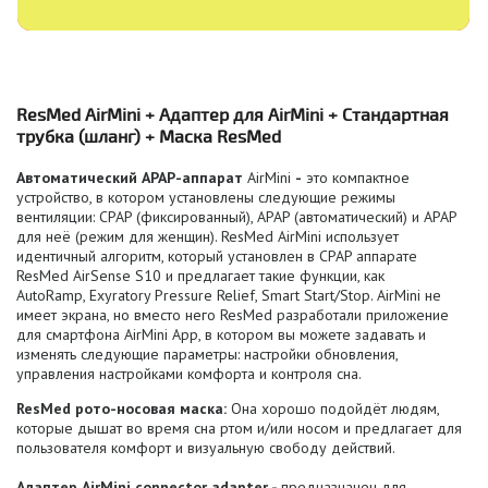
ResMed AirMini + Адаптер для AirMini + Стандартная
трубка (шланг) + Маска ResMed
Автоматический APAP-аппарат
AirMini
-
это компактное
устройство, в котором установлены следующие режимы
вентиляции: CPAP (фиксированный), APAP (автоматический) и APAP
для неё (режим для женщин). ResMed AirMini использует
идентичный алгоритм, который установлен в CPAP аппарате
ResMed AirSense S10 и предлагает такие функции, как
AutoRamp, Exyratory Pressure Relief, Smart Start/Stop. AirMini не
имеет экрана, но вместо него ResMed разработали приложение
для смартфона AirMini App, в котором вы можете задавать и
изменять следующие параметры: настройки обновления,
управления настройками комфорта и контроля сна.
ResMed рото-носовая маска:
Она хорошо подойдёт людям,
которые дышат во время сна ртом и/или носом и предлагает для
пользователя комфорт и визуальную свободу действий.
Адаптер AirMini connector adapter -
предназначен для