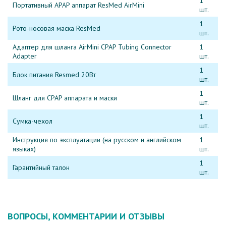
1
Портативный APAP аппарат ResMed AirMini
шт.
1
Рото-носовая маска ResMed
шт.
Адаптер для шланга AirMini CPAP Tubing Connector
1
Adapter
шт.
1
Блок питания Resmed 20Вт
шт.
1
Шланг для CPAP аппарата и маски
шт.
1
Сумка-чехол
шт.
Инструкция по эксплуатации (на русском и английском
1
языках)
шт.
1
Гарантийный талон
шт.
ВОПРОСЫ, КОММЕНТАРИИ И ОТЗЫВЫ