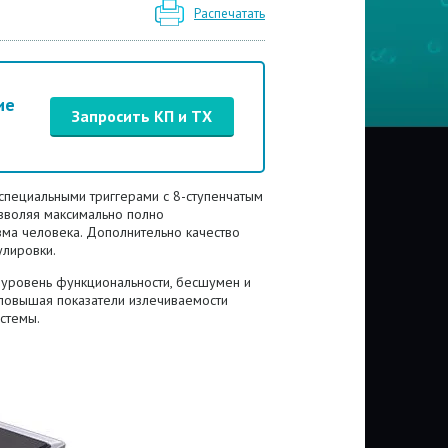
Распечатать
ие
Запросить КП и ТХ
специальными триггерами с 8-ступенчатым
озволяя максимально полно
зма человека. Дополнительно качество
улировки.
й уровень функциональности, бесшумен и
 повышая показатели излечиваемости
стемы.