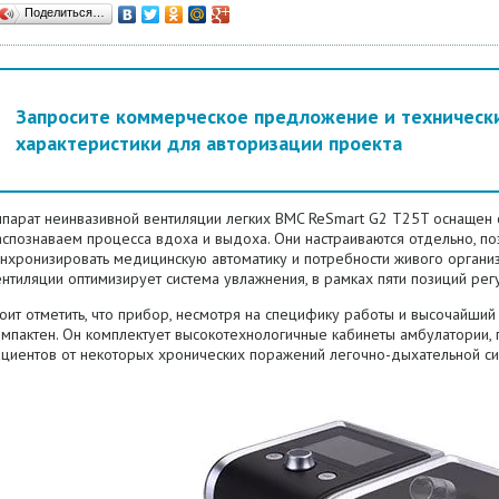
Поделиться…
Запросите коммерческое предложение и техническ
характеристики для авторизации проекта
ппарат неинвазивной вентиляции легких BMC ReSmart G2 T25T оснащен 
аспознаваем процесса вдоха и выдоха. Они настраиваются отдельно, п
инхронизировать медицинскую автоматику и потребности живого органи
нтиляции оптимизирует система увлажнения, в рамках пяти позиций рег
оит отметить, что прибор, несмотря на специфику работы и высочайши
омпактен. Он комплектует высокотехнологичные кабинеты амбулатории,
ациентов от некоторых хронических поражений легочно-дыхательной си