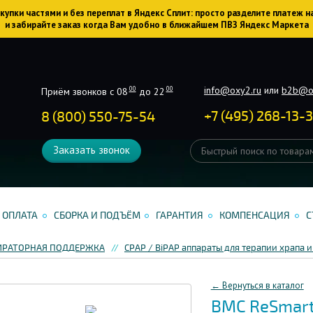
упки частями и без переплат в Яндекс Сплит: просто разделите платеж н
и забирайте заказ когда Вам удобно в ближайшем ПВЗ Яндекс Маркета
info@oxy2.ru
или
b2b@o
00
00
Приём звонков с 08
до 22
+
7
(
495
)
268-13-
8 (800) 550-75-54
Заказать звонок
ОПЛАТА
СБОРКА И ПОДЪЁМ
ГАРАНТИЯ
КОМПЕНСАЦИЯ
С
СПИРАТОРНАЯ ПОДДЕРЖКА
CPAP / BiPAP аппараты для терапии храпа и
← Вернуться в каталог
BMC ReSmart 