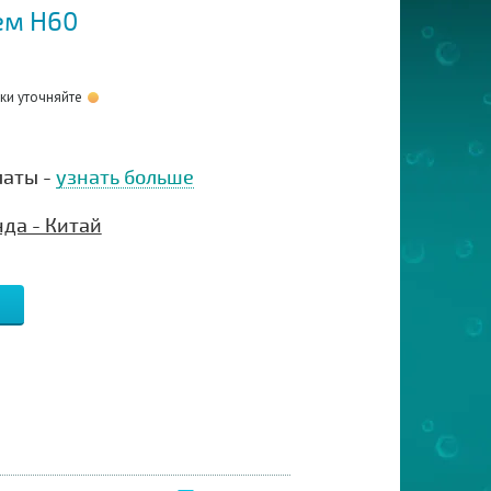
ем H60
оки уточняйте
латы -
узнать больше
да - Китай