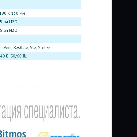
190 х 130 мм
5 см H2O
5 см H2O
inVent, ResRate, Vte, Утечки
0 В, 50/60 Гц