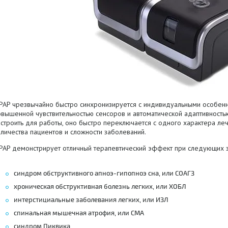
iPAP чрезвычайно быстро синхронизируется с индивидуальными особенн
вышенной чувствительностью сенсоров и автоматической адаптивностью 
строить для работы, оно быстро переключается с одного характера леч
личества пациентов и сложности заболеваний.
iPAP демонстрирует отличный терапевтический эффект при следующих 
синдром обструктивного апноэ-гипопноэ сна, или СОАГЗ
хроническая обструктивная болезнь легких, или ХОБЛ
интерстициальные заболевания легких, или ИЗЛ
спинальная мышечная атрофия, или СМА
синдром Пиквика