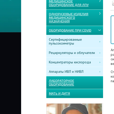
МЕДИЦИНСКОЕ
ОБОРУДОВАНИЕ ДЛЯ ЛПУ
ОДНОРАЗОВЫЕ ИЗДЕЛИЯ
МЕДИЦИНСКОГО
НАЗНАЧЕНИЯ
ОБОРУДОВАНИЕ ПРИ COVID
Сертифицированные
пульсоксиметры
А
Рециркуляторы и облучатели
р
с
Концентраторы кислорода
ве
Аппараты ИВЛ и НИВЛ
Ст
к
п
ЛАБОРАТОРНОЕ
ОБОРУДОВАНИЕ
МАТЬ И ДИТЯ