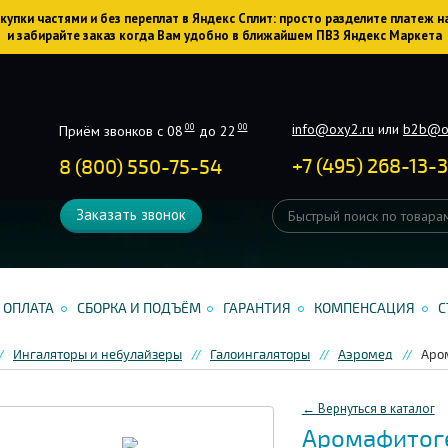
упки частями и без переплат в Яндекс Сплит: просто разделите платеж н
и забирайте заказ когда Вам удобно в ближайшем ПВЗ Яндекс Маркета
info@oxy2.ru
или
b2b@o
00
00
Приём звонков с 08
до 22
+
7
(
495
)
268-13-
8 (800) 550-75-54
Заказать звонок
ОПЛАТА
СБОРКА И ПОДЪЁМ
ГАРАНТИЯ
КОМПЕНСАЦИЯ
С
Ингаляторы и небулайзеры
Галоингаляторы
Аэромед
Аро
← Вернуться в каталог
Аромафитог