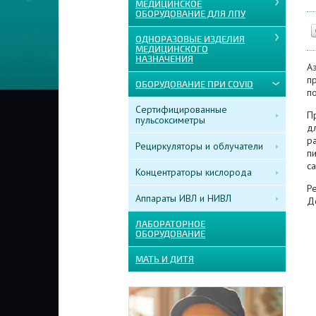
МЕДИЦИНСКОЕ
ОБОРУДОВАНИЕ ДЛЯ ЛПУ
ОДНОРАЗОВЫЕ ИЗДЕЛИЯ
МЕДИЦИНСКОГО
НАЗНАЧЕНИЯ
А
п
ОБОРУДОВАНИЕ ПРИ COVID
п
Сертифицированные
П
пульсоксиметры
д
р
Рециркуляторы и облучатели
пи
с
Концентраторы кислорода
Р
Аппараты ИВЛ и НИВЛ
Д
ЛАБОРАТОРНОЕ
ОБОРУДОВАНИЕ
МАТЬ И ДИТЯ