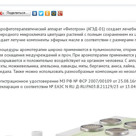
Поделиться…
эрофитотерапевтический аппарат «Фитотрон» (АГЭД-01) создает лечеб
риродного микроклимата цветущих растений с полным сохранением их ц
одает летучие компоненты эфирных масле в соответствии с размерами
роцедуры аромотерапии широко применяются в пульмонологии, оторинол
ля оснащения медучреждений и проч. При аромотерапии применяются 
аскрываются и положительно воздействуют на организм человека. С ап
хты, можжевельника, апельсина, лаванды, мяты, бергамота, аниса, лайма
андала. Также можно использовать разнообразные композиции из неско
егистрационное удостоверение МЗ РФ № ФСР 2007/00109 от 25.08.16г. 
екларация о соответствии № EAЭС N RU Д-RU.PA03.B.21129/23 от 13.04.