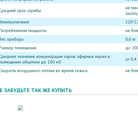
не мен
Средний срок службы
эксплу
Электропитание
220*22
Потребляемая мощность
не бол
Вес прибора
0,6 кг
Размер помещения
до 10
Среднее значение концентрации паров эфирных масел в
от 0,4
помещении объемом до 100 м3
Скорость воздушного потока во время сеанса
не бол
Е ЗАБУДЬТЕ ТАК ЖЕ КУПИТЬ