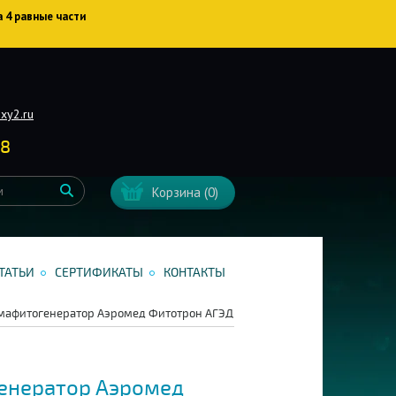
а 4 равные части
xy2.ru
38
Корзина
(0)
ТАТЬИ
СЕРТИФИКАТЫ
КОНТАКТЫ
мафитогенератор Аэромед Фитотрон АГЭД-01
енератор Аэромед