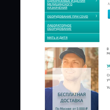
ОДНОРАЗОВЫЕ ИЗДЕЛИЯ
А
МЕДИЦИНСКОГО
НАЗНАЧЕНИЯ
ОБОРУДОВАНИЕ ПРИ COVID
ЛАБОРАТОРНОЕ
ОБОРУДОВАНИЕ
МАТЬ И ДИТЯ
В 
М
У
Ст
у
Ус