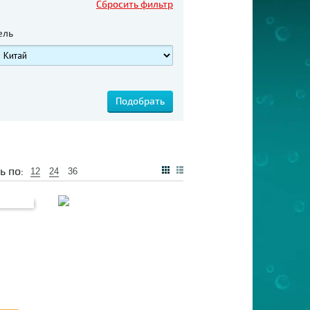
Сбросить фильтр
ель
ь по:
12
24
36