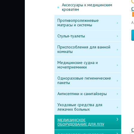
Аксессуары к медицинским
С
кроватям
Противопролежневые
А
матрасы и системы
Стулья-туалеты
Приспособления для ванной
комнаты
Медицинские судна и
мочеприемники
Одноразовые гигиенические
пакеты
Антисептики и санитайзеры
Уходовые средства для
лежачих больных
МЕДИЦИНСКОЕ
ОБОРУДОВАНИЕ ДЛЯ ЛПУ
С