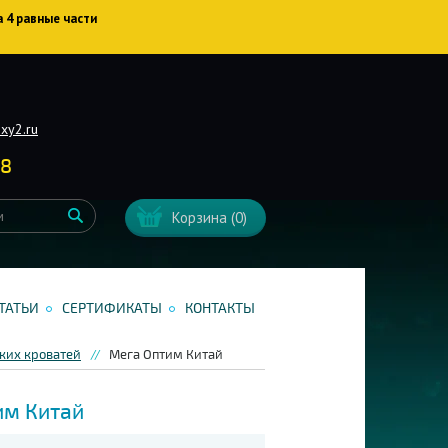
а 4 равные части
xy2.ru
38
Корзина
(0)
ТАТЬИ
СЕРТИФИКАТЫ
КОНТАКТЫ
ких кроватей
Мега Оптим Китай
им Китай