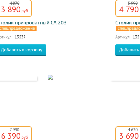
4 870
5 990
3 890
4 790
руб
толик прикроватный CA 203
Столик пр
ртикул:
13537
Артикул:
135
7 990
4 620
6 390
3 690
руб