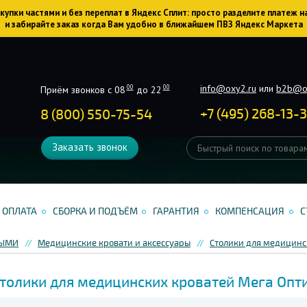
упки частями и без переплат в Яндекс Сплит: просто разделите платеж н
и забирайте заказ когда Вам удобно в ближайшем ПВЗ Яндекс Маркета
info@oxy2.ru
или
b2b@o
00
00
Приём звонков с 08
до 22
+
7
(
495
)
268-13-
8 (800) 550-75-54
Заказать звонок
ОПЛАТА
СБОРКА И ПОДЪЁМ
ГАРАНТИЯ
КОМПЕНСАЦИЯ
С
НЫМИ
Медицинские кровати и аксессуары
Столики для медицинс
толики для медицинских кроватей Мега Опт