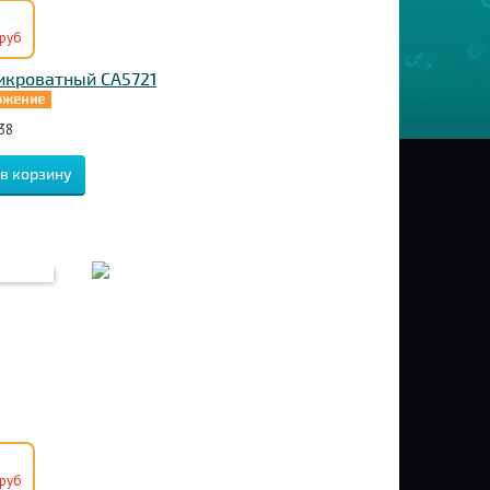
руб
икроватный CA5721
38
руб