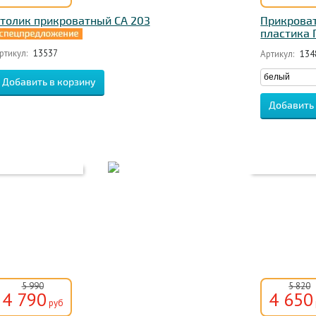
толик прикроватный CA 203
Прикроват
пластика 
ртикул:
13537
Артикул:
134
5 990
5 820
4 790
4 650
руб