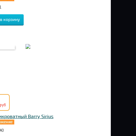
1
руб
икроватный Barry Sirius
40