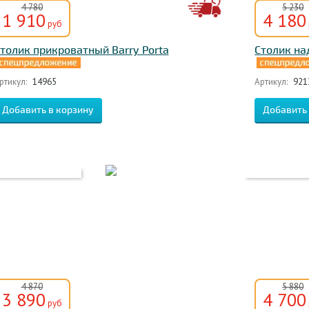
4 780
5 230
1 910
4 180
руб
толик прикроватный Barry Porta
Столик на
ртикул:
14965
Артикул:
921
4 870
5 880
3 890
4 700
руб