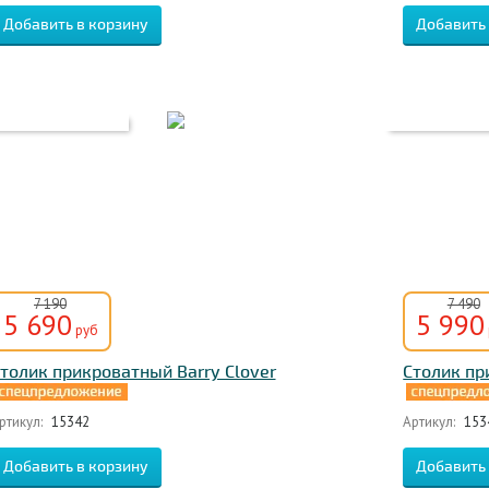
7 190
7 490
5 690
5 990
руб
толик прикроватный Barry Clover
Столик пр
ртикул:
15342
Артикул:
153