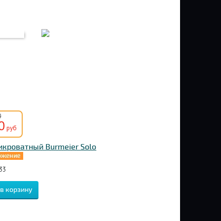
0
0
руб
икроватный Burmeier Solo
33