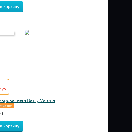
руб
икроватный Barry Verona
41