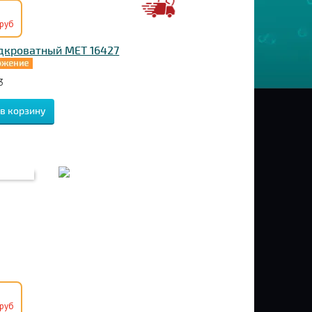
руб
дкроватный МЕТ 16427
3
руб