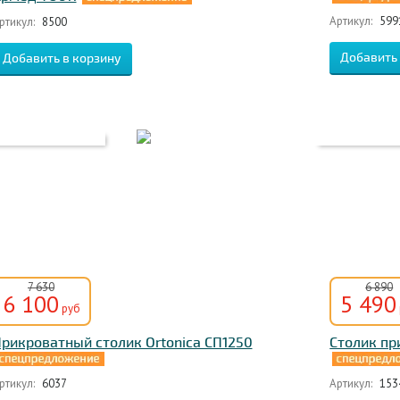
Артикул:
599
ртикул:
8500
7 630
6 890
6 100
5 490
руб
рикроватный столик Ortonica СП1250
Столик пр
ртикул:
6037
Артикул:
153