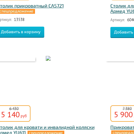
толик прикроватный CA5721
Столик дл
Армед YU
ртикул:
13538
Артикул:
604
6 430
7 380
5 140
5 900
руб
толик для кровати и инвалидной коляски
Прикроват
рмед YU611