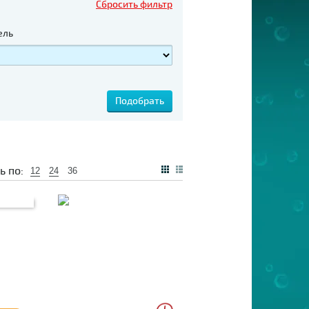
Сбросить фильтр
ель
ь по:
12
24
36