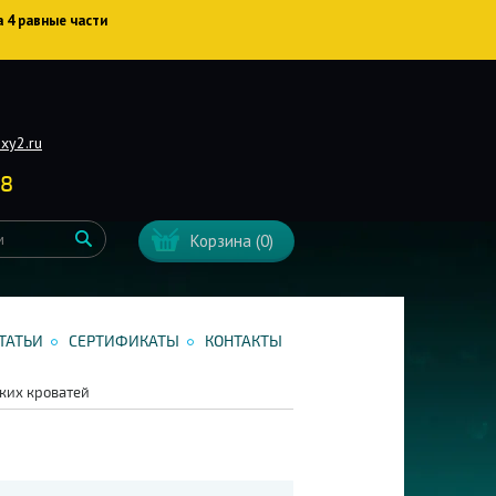
а 4 равные части
xy2.ru
38
Корзина
(0)
ТАТЬИ
СЕРТИФИКАТЫ
КОНТАКТЫ
ких кроватей