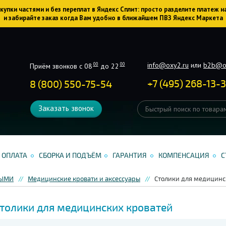
упки частями и без переплат в Яндекс Сплит: просто разделите платеж н
и забирайте заказ когда Вам удобно в ближайшем ПВЗ Яндекс Маркета
info@oxy2.ru
или
b2b@o
00
00
Приём звонков с 08
до 22
+
7
(
495
)
268-13-
8 (800) 550-75-54
Заказать звонок
ОПЛАТА
СБОРКА И ПОДЪЁМ
ГАРАНТИЯ
КОМПЕНСАЦИЯ
С
НЫМИ
Медицинские кровати и аксессуары
Столики для медицинс
толики для медицинских кроватей