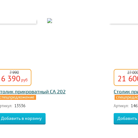
7 990
27 00
6 390
21 60
руб
толик прикроватный CA 202
Столик пр
ртикул:
13536
Артикул:
146