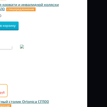
я кровати и инвалидной коляски
610
0
руб
ный столик Ortonica СП100