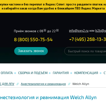
упки частями и без переплат в Яндекс Сплит: просто разделите платеж н
и забирайте заказ когда Вам удобно в ближайшем ПВЗ Яндекс Маркета
info@oxy2.ru
или
b2b@o
00
00
Приём звонков с 08
до 22
+
7
(
495
)
268-13-
8 (800) 550-75-54
Заказать звонок
ОПЛАТА
СБОРКА И ПОДЪЁМ
ГАРАНТИЯ
КОМПЕНСАЦИЯ
С
 ДЛЯ ЛПУ
Анестезиология и реанимация
Welch Allyn
нестезиология и реанимация Welch Allyn