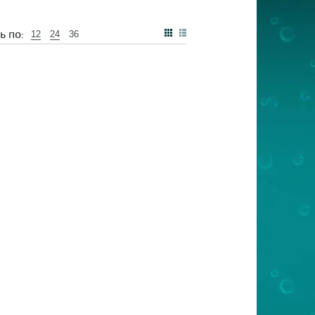
ь по:
12
24
36