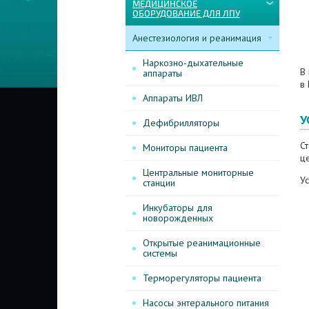
МЕДИЦИНСКОЕ
ОБОРУДОВАНИЕ ДЛЯ ЛПУ
Анестезиология и реанимация
Наркозно-дыхательные
В 
аппараты
в
Аппараты ИВЛ
У
Дефибрилляторы
Ст
Мониторы пациента
ц
Центральные мониторные
Ус
станции
Инкубаторы для
новорожденных
Открытые реанимационные
системы
Терморегуляторы пациента
Насосы энтерального питания