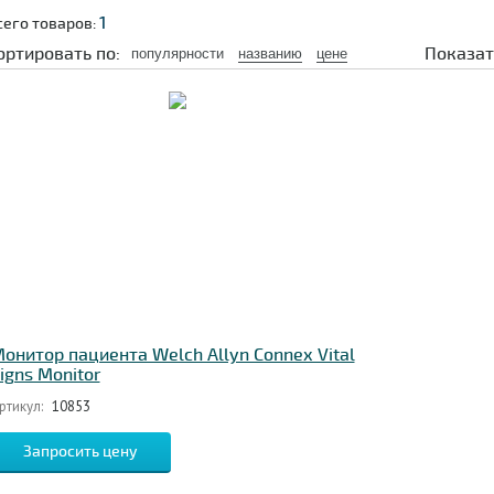
1
сего товаров:
ортировать по:
Показат
популярности
названию
цене
онитор пациента Welch Allyn Connex Vital
igns Monitor
ртикул:
10853
Запросить цену