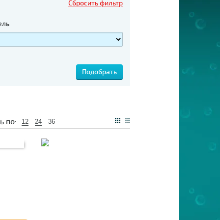
Сбросить фильтр
ель
ь по:
12
24
36