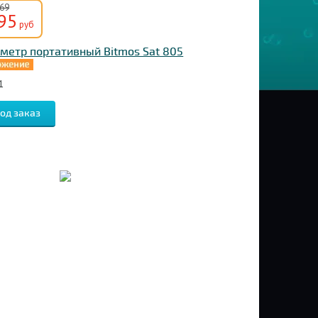
369
95
руб
метр портативный Bitmos Sat 805
1