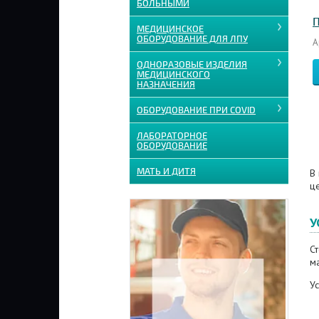
БОЛЬНЫМИ
П
МЕДИЦИНСКОЕ
ОБОРУДОВАНИЕ ДЛЯ ЛПУ
А
ОДНОРАЗОВЫЕ ИЗДЕЛИЯ
МЕДИЦИНСКОГО
НАЗНАЧЕНИЯ
ОБОРУДОВАНИЕ ПРИ COVID
ЛАБОРАТОРНОЕ
ОБОРУДОВАНИЕ
МАТЬ И ДИТЯ
В 
ц
У
С
ма
Ус