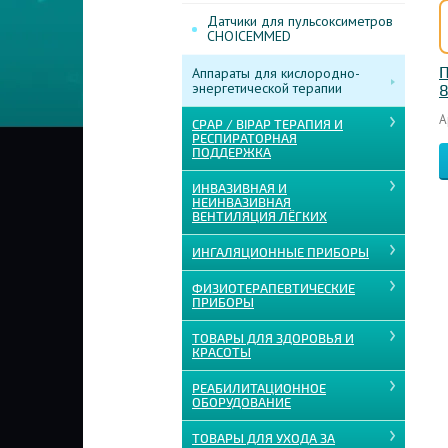
Датчики для пульсоксиметров
CHOICEMMED
П
Аппараты для кислородно-
энергетической терапии
8
А
CPAP / BIPAP ТЕРАПИЯ И
РЕСПИРАТОРНАЯ
ПОДДЕРЖКА
ИНВАЗИВНАЯ И
НЕИНВАЗИВНАЯ
ВЕНТИЛЯЦИЯ ЛЁГКИХ
ИНГАЛЯЦИОННЫЕ ПРИБОРЫ
ФИЗИОТЕРАПЕВТИЧЕСКИЕ
ПРИБОРЫ
ТОВАРЫ ДЛЯ ЗДОРОВЬЯ И
КРАСОТЫ
РЕАБИЛИТАЦИОННОЕ
ОБОРУДОВАНИЕ
ТОВАРЫ ДЛЯ УХОДА ЗА