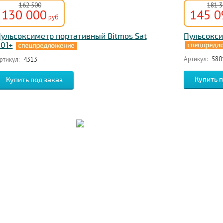
162 500
181 
130 000
145 0
руб
ульсоксиметр портативный Bitmos Sat
Пульсокси
01+
Артикул:
580
ртикул:
4313