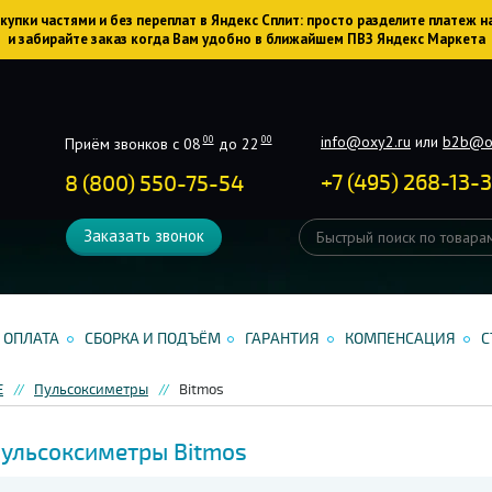
упки частями и без переплат в Яндекс Сплит: просто разделите платеж н
и забирайте заказ когда Вам удобно в ближайшем ПВЗ Яндекс Маркета
info@oxy2.ru
или
b2b@o
00
00
Приём звонков с 08
до 22
+
7
(
495
)
268-13-
8 (800) 550-75-54
Заказать звонок
ОПЛАТА
СБОРКА И ПОДЪЁМ
ГАРАНТИЯ
КОМПЕНСАЦИЯ
С
Е
Пульсоксиметры
Bitmos
ульсоксиметры Bitmos