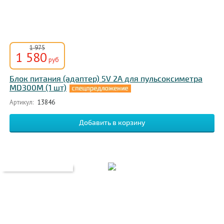
1 975
1 580
руб
Блок питания (адаптер) 5V 2A для пульсоксиметра
МD300М (1 шт)
Артикул:
13846