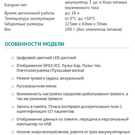
аккумулятор 3 шт. и блок питания
Батареи тип
переменного тока
Время автономной работы
до 18 ч
Температура эксплуатации
от 0°С до +50°С
Габаритные размеры
125
мм x 60мм x 30мм
Вес
200 г. (без элементов питания)
ОСОБЕННОСТИ МОДЕЛИ
Цифровой цветной LED дисплей
Отображение SPO2,ЧСС, Пульс бар, Пульс тон,
Плетизмограмма (Пульсовая волна)
Режим тревоги (аудио, визуальный)
Русскоязычное меню
Возможность настройки пределов срабатывания тревоги, а
так же режимов тревоги
Запись в память 72часа (интервал дискретизации 4сек ),
идентификация 127 пациентов.
Отображение данных из памяти, передача в персональный
компьютер по USB
Низкое энергопотребление, работа от трех аккумуляторных