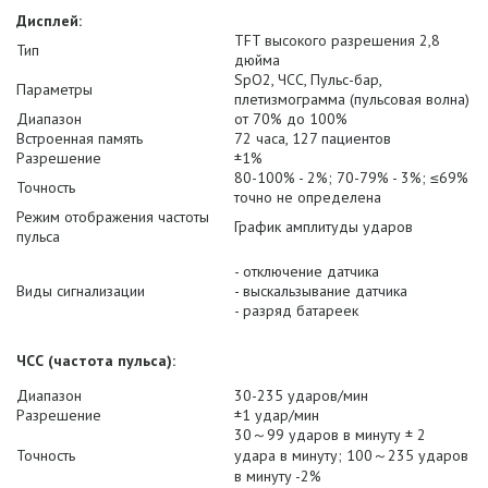
Дисплей:
TFT высокого разрешения
2,8
Тип
дюйма
SpO2, ЧСС, Пульс-бар,
Параметры
плетизмограмма (пульсовая волна)
Диапазон
от 70% до 100%
Встроенная память
72 часа, 127 пациентов
Разрешение
±1%
80-100% - 2%; 70-79% - 3%
; ≤69%
Точность
точно не определена
Режим отображения частоты
График амплитуды ударов
пульса
- отключение датчика
Виды сигнализации
- выскальзывание датчика
- разряд батареек
ЧСС (частота пульса):
Диапазон
30-235 ударов/мин
Разрешение
±1 удар/мин
30～99 ударов в минуту ± 2
Точность
удара в минуту; 100～235 ударов
в минуту -2%