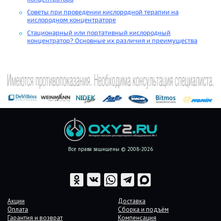
Советы при проведении кислородной терапии на
кислородном концентраторе
Стационарный или портативный кислородный
концентратор? Основные их различия и преимущества
Все права защищены © 2008-2026
Акции
Доставка
Оплата
Сборка и подъём
Гарантия и возврат
Компенсация