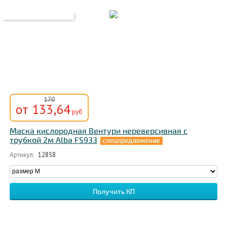
170
от 133,64
руб
Маска кислородная Вентури нереверсивная с
трубкой 2м Alba FS933
Артикул:
12858
Получить КП