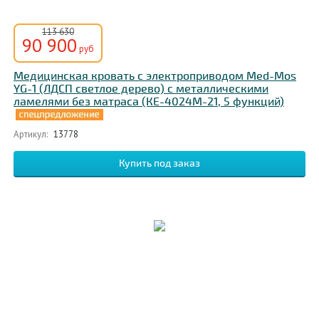
113 630
90 900
руб
Медицинская кровать с электроприводом Med-Mos
YG-1 (ЛДСП светлое дерево) с металлическими
ламелями без матраса (КЕ-4024М-21, 5 функций)
Артикул:
13778