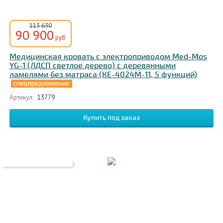
113 630
90 900
руб
Медицинская кровать с электроприводом Med-Mos
YG-1 (ЛДСП светлое дерево) с деревянными
ламелями без матраса (КЕ-4024М-11, 5 функций)
Артикул:
13779