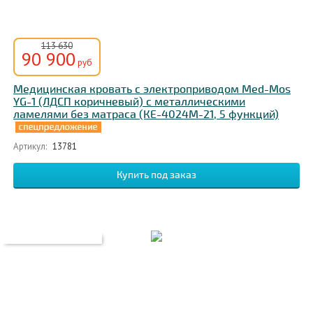
113 630
90 900
руб
Медицинская кровать с электроприводом Med-Mos
YG-1 (ЛДСП коричневый) с металлическими
ламелями без матраса (КЕ-4024М-21, 5 функций)
Артикул:
13781