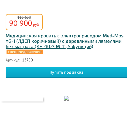
113 630
90 900
руб
Медицинская кровать с электроприводом Med-Mos
YG-1 (ЛДСП коричневый) с деревянными ламелями
без матраса (КЕ-4024М-11, 5 функций)
Артикул:
13780