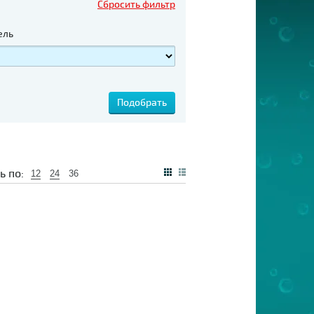
Сбросить фильтр
ель
ь по:
12
24
36