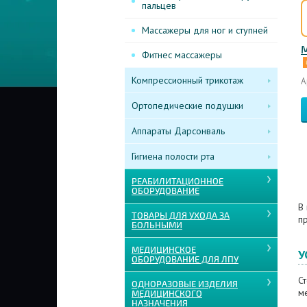
пальцев
Массажеры для ног и ступней
М
Фитнес массажеры
Компрессионный трикотаж
А
Ортопедические подушки
Аппараты Дарсонваль
Гигиена полости рта
РЕАБИЛИТАЦИОННОЕ
ОБОРУДОВАНИЕ
В
ТОВАРЫ ДЛЯ УХОДА ЗА
п
БОЛЬНЫМИ
МЕДИЦИНСКОЕ
У
ОБОРУДОВАНИЕ ДЛЯ ЛПУ
С
ОДНОРАЗОВЫЕ ИЗДЕЛИЯ
м
МЕДИЦИНСКОГО
НАЗНАЧЕНИЯ