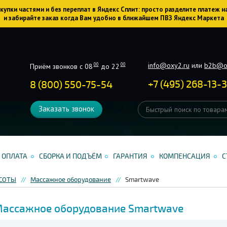
упки частями и без переплат в Яндекс Сплит: просто разделите платеж н
и забирайте заказ когда Вам удобно в ближайшем ПВЗ Яндекс Маркета
info@oxy2.ru
или
b2b@o
00
00
Приём звонков с 08
до 22
+
7
(
495
)
268-13-
8 (800) 550-75-54
Заказать звонок
ОПЛАТА
СБОРКА И ПОДЪЁМ
ГАРАНТИЯ
КОМПЕНСАЦИЯ
С
АСОТЫ
Массажное оборудование
Smartwave
ассажное оборудование Smartwave