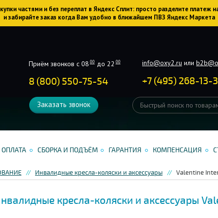
упки частями и без переплат в Яндекс Сплит: просто разделите платеж н
и забирайте заказ когда Вам удобно в ближайшем ПВЗ Яндекс Маркета
info@oxy2.ru
или
b2b@o
00
00
Приём звонков с 08
до 22
+
7
(
495
)
268-13-
8 (800) 550-75-54
Заказать звонок
ОПЛАТА
СБОРКА И ПОДЪЁМ
ГАРАНТИЯ
КОМПЕНСАЦИЯ
С
ОВАНИЕ
Инвалидные кресла-коляски и аксессуары
Valentine Inte
нвалидные кресла-коляски и аксессуары Valen