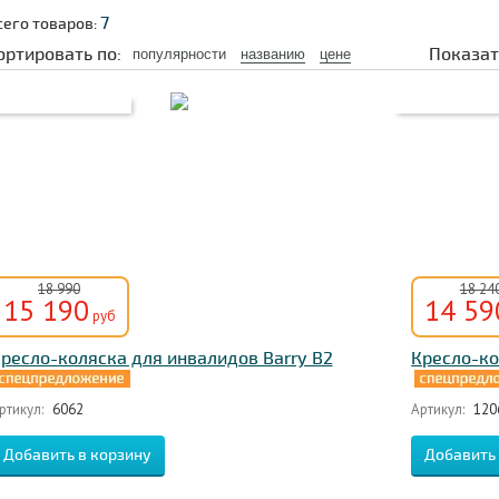
7
сего товаров:
ортировать по:
Показат
популярности
названию
цене
18 990
18 24
15 190
14 59
руб
ресло-коляска для инвалидов Barry B2
Кресло-ко
ртикул:
6062
Артикул:
120