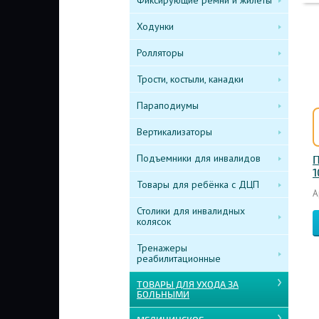
Фиксирующие ремни и жилеты
Ходунки
Ролляторы
Трости, костыли, канадки
Параподиумы
Вертикализаторы
Подъемники для инвалидов
П
1
Товары для ребёнка с ДЦП
А
Столики для инвалидных
колясок
Тренажеры
реабилитационные
ТОВАРЫ ДЛЯ УХОДА ЗА
БОЛЬНЫМИ