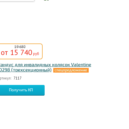
19 680
от 15 740
руб
андус для инвалидных колясок Valentine
0298 (трехсекционный)
ртикул:
7117
Получить КП