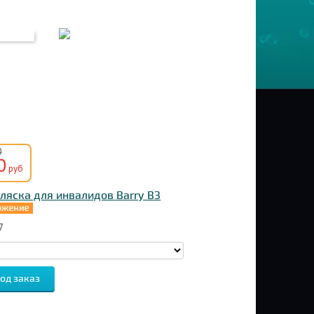
0
0
руб
ляска для инвалидов Barry B3
7