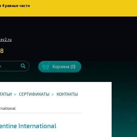
а 4 равные части
xy2.ru
38
Корзина
(0)
ТАТЬИ
СЕРТИФИКАТЫ
КОНТАКТЫ
rnational
tine International