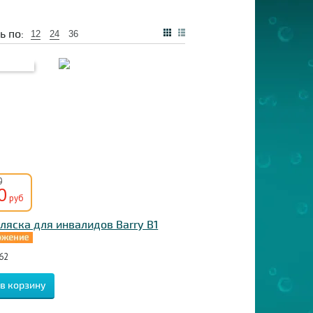
ь по:
12
24
36
0
0
руб
ляска для инвалидов Barry B1
62