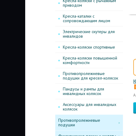
Кресла-коляски с рычажным
приводом
Кресла-каталки с
сопровождающим лицом
Электрические скутеры для
инвалидов
Кресла-коляски спортивные
Кресла-коляски повышенной
комфортности
Противопролежневые
подушки для кресел-колясок
К
Пандусы и рампы для
инвалидных колясок
А
Аксессуары для инвалидных
колясок
Противопролежневые
подушки