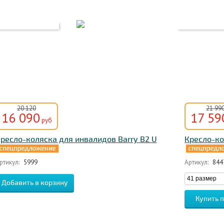
20 120
21 99
16 090
17 59
руб
ресло-коляска для инвалидов Barry B2 U
Кресло-ко
ртикул:
5999
Артикул:
844