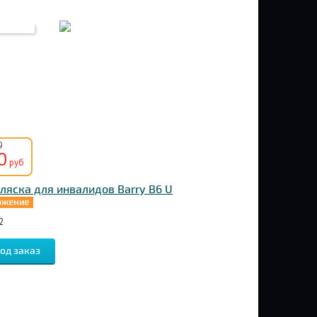
0
0
руб
ляска для инвалидов Barry B6 U
2