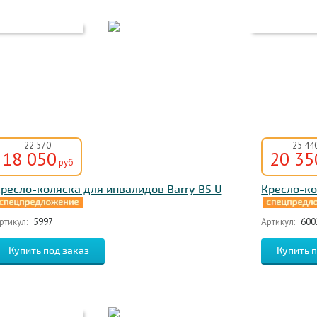
22 570
25 44
18 050
20 35
руб
ресло-коляска для инвалидов Barry B5 U
Кресло-ко
ртикул:
5997
Артикул:
600