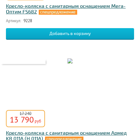
Кресло-коляска с санитарным оснащением Мега-
Оптим FS682
Артикул:
9228
17 240
13 790
руб
Кресло-коляска с санитарным оснащением Армед
KR 011A (H 011A)