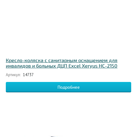
Кресло-коляска с санитарным оснащением для
инвалидов и больных ДЦП Excel Xeryus HC-2150
Артикул:
14737
Подробнее