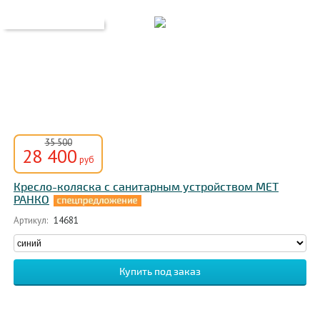
35 500
28 400
руб
Кресло-коляска с санитарным устройством MET
РАНКО
Артикул:
14681