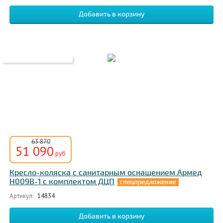
63 870
51 090
руб
Кресло-коляска с санитарным оснащением Армед
H009B-1 с комплектом ДЦП
Артикул:
14834