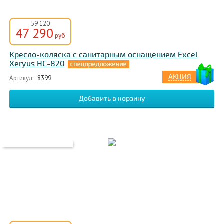
59 120
47 290
руб
Кресло-коляска с санитарным оснащением Excel
Xeryus HC-820
АКЦИЯ
Артикул:
8399