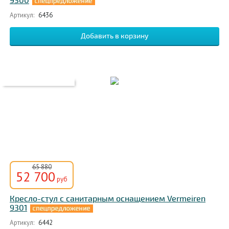
9300
Артикул:
6436
65 880
52 700
руб
Кресло-стул с санитарным оснащением Vermeiren
9301
Артикул:
6442