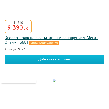
11 740
9 390
руб
Кресло-коляска с санитарным оснащением Мега-
Оптим FS681
Артикул:
9227