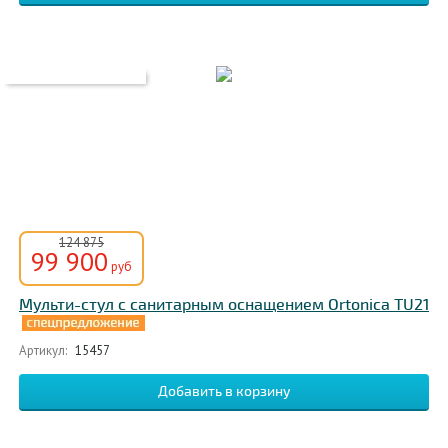
124 875
99 900
руб
Мульти-стул с санитарным оснащением Ortonica TU21
Артикул:
15457