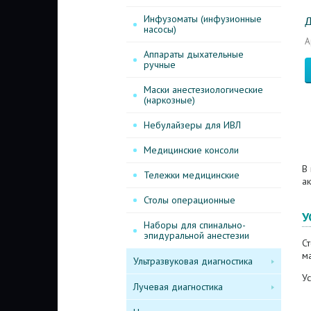
Инфузоматы (инфузионные
Д
насосы)
А
Аппараты дыхательные
ручные
Маски анестезиологические
(наркозные)
Небулайзеры для ИВЛ
Медицинские консоли
В
Тележки медицинские
а
Столы операционные
У
Наборы для спинально-
эпидуральной анестезии
С
ма
Ультразвуковая диагностика
Ус
Лучевая диагностика