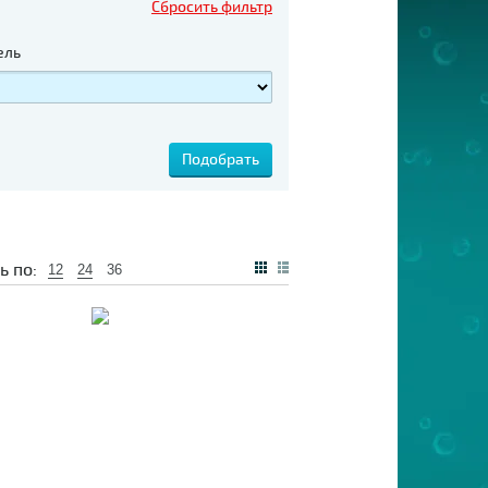
Сбросить фильтр
ель
ь по:
12
24
36