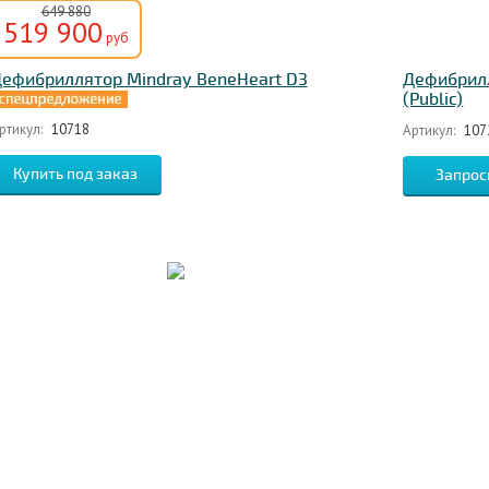
649 880
519 900
руб
ефибриллятор Mindray BeneHeart D3
Дефибрилл
(Public)
ртикул:
10718
Артикул:
107
Запрос