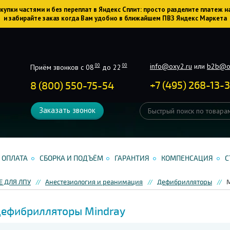
упки частями и без переплат в Яндекс Сплит: просто разделите платеж н
и забирайте заказ когда Вам удобно в ближайшем ПВЗ Яндекс Маркета
info@oxy2.ru
или
b2b@o
00
00
Приём звонков с 08
до 22
+
7
(
495
)
268-13-
8 (800) 550-75-54
Заказать звонок
ОПЛАТА
СБОРКА И ПОДЪЁМ
ГАРАНТИЯ
КОМПЕНСАЦИЯ
С
 ДЛЯ ЛПУ
Анестезиология и реанимация
Дефибрилляторы
M
ефибрилляторы Mindray