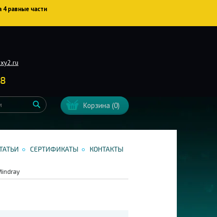
а 4 равные части
xy2.ru
38
Корзина
(0)
ТАТЬИ
СЕРТИФИКАТЫ
КОНТАКТЫ
indray