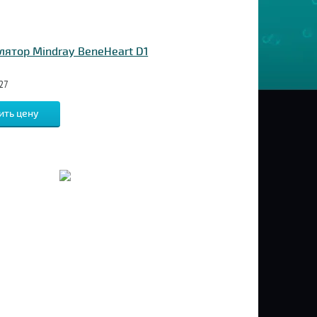
ятор Mindray BeneHeart D1
27
ить цену