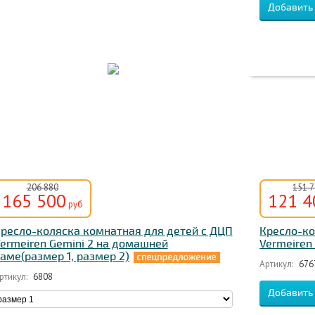
206 880
151 
165 500
121 4
руб
ресло-коляска комнатная для детей с ДЦП
Кресло-ко
ermeiren Gemini 2 на домашней
Vermeiren 
аме(размер 1, размер 2)
Артикул:
676
ртикул:
6808