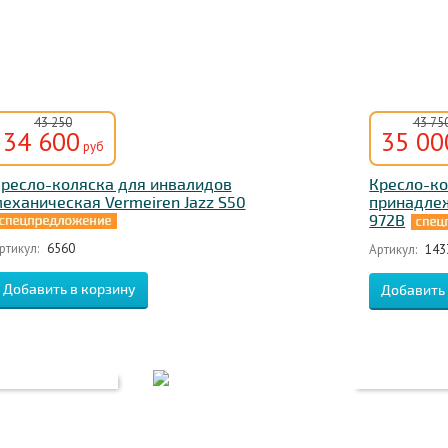
43 250
43 75
34 600
35 00
руб
ресло-коляска для инвалидов
Кресло-ко
еханическая Vermeiren Jazz S50
принадлеж
972B
ртикул:
6560
Артикул:
143