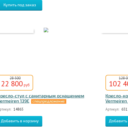
28 500
128 
22 800
102 4
руб
ресло-стул с санитарным оснащением
Кресло-к
ermeiren 139E
Vermeiren
ртикул:
14865
Артикул:
651