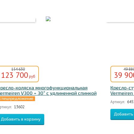
154 630
49 88
123 700
39 90
руб
ресло-коляска многофункциональная
Кресло-ст
ermeiren V300 + 30° с удлиненной спинкой
Vermeiren
Артикул:
645
ртикул:
13602