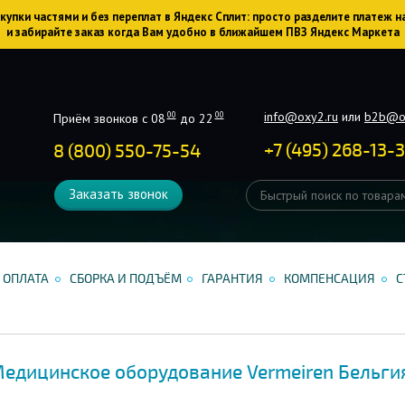
упки частями и без переплат в Яндекс Сплит: просто разделите платеж н
и забирайте заказ когда Вам удобно в ближайшем ПВЗ Яндекс Маркета
info@oxy2.ru
или
b2b@o
00
00
Приём звонков с 08
до 22
+
7
(
495
)
268-13-
8 (800) 550-75-54
Заказать звонок
ОПЛАТА
СБОРКА И ПОДЪЁМ
ГАРАНТИЯ
КОМПЕНСАЦИЯ
С
едицинское оборудование Vermeiren Бельги