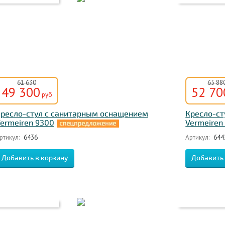
61 630
65 88
49 300
52 70
руб
ресло-стул с санитарным оснащением
Кресло-ст
ermeiren 9300
Vermeiren
ртикул:
6436
Артикул:
644