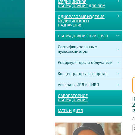
МЕДИЦИНСКОЕ
ОБОРУДОВАНИЕ ДЛЯ ЛПУ
ОДНОРАЗОВЫЕ ИЗДЕЛИЯ
МЕДИЦИНСКОГО
НАЗНАЧЕНИЯ
ОБОРУДОВАНИЕ ПРИ COVID
Сертифицированные
пульсоксиметры
Рециркуляторы и облучатели
Концентраторы кислорода
Аппараты ИВЛ и НИВЛ
ЛАБОРАТОРНОЕ
К
ОБОРУДОВАНИЕ
V
р
МАТЬ И ДИТЯ
А