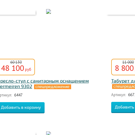
60 130
11 000
48 100
8 800
руб
ресло-стул с санитарным оснащением
Табурет д
ermeiren 9302
Артикул:
667
ртикул:
6447