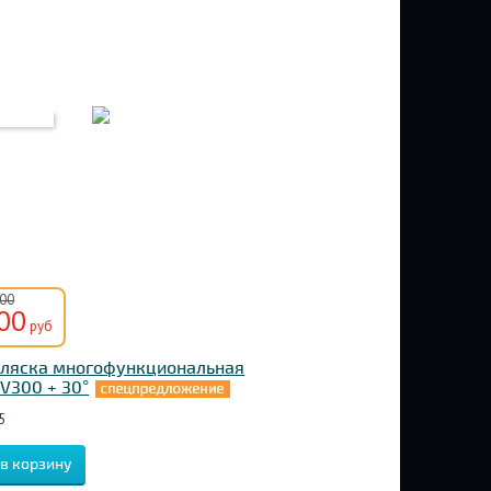
000
00
руб
оляска многофункциональная
 V300 + 30°
5