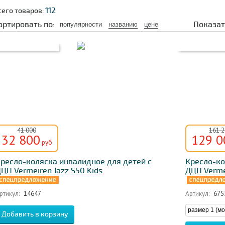
112
сего товаров:
ортировать по:
Показат
популярности
названию
цене
41 000
161 
32 800
129 0
руб
ресло-коляска инвалидное для детей с
Кресло-ко
ЦП Vermeiren Jazz S50 Kids
ДЦП Verme
ртикул:
14647
Артикул:
675