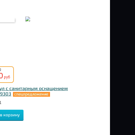
0
0
руб
ул с санитарным оснащением
 9303
1