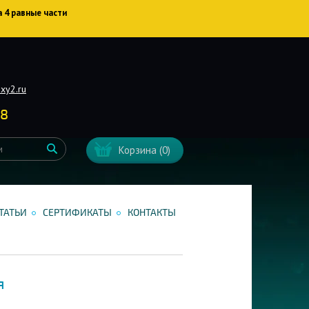
а 4 равные части
xy2.ru
38
Корзина
(0)
ТАТЬИ
СЕРТИФИКАТЫ
КОНТАКТЫ
я