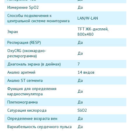
Измерение SpO2
Да
Способы подключения к
LAN/W-LAN
центральной системе мониторинга
TFT ЖК-дисплей,
Экран
800x480
Респирация (RESP)
Да
OxyCRG (оксикардио-
Да
респирограмма)
Диагональ экрана (в дюймах)
7
Анализ аритмий
14 видов
Анализ ST сегмента
Да
Функция для определения
Да
кардиостимулятора
Плетизмограмма
Да
Сатурация кислорода
SliO2
Определение возраста вен
Да
Вариабельность сердечного пульса
Да