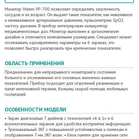
Монитор Votem VP-700 позволяет определять эластичность
сосудов и их возраст. Он выдает такие показатели, как инвазивное
и неинвазивное артериальное давление, пульсометрию SpO2,
частоту дыхания. В прибор интегрирован калькулятор
медикаментозных доз. Монитор выполнен в эргономичном
дизайне и отличается компактными размерами. Специалист может
отслеживать одновременно параметры на 6 экранах, это
позволяет быстро реагировать при критических показателях.
ОБЛАСТЬ ПРИМЕНЕНИЯ
Предназначен для непрерывного мониторинга состояния
больного и отслеживания его основных жизненно важных
показателей. Прибор подходит для отделений реанимации и
палат интенсивной терапии, больниц скорой помощи, мобильных
госпиталей.
ОСОБЕННОСТИ МОДЕЛИ
• Экран диагональю 7 дюймов с технологией «6 в 1» и 6
вспомогательных экранов для удобства восприятия информации;
• Трехканальный ЭКГ с повышенной устойчивостью к помехам и
отображением 7-ми ЭКГ-волн; • Блок памяти для хранения сети