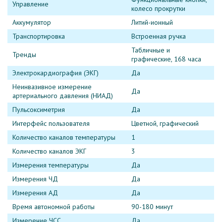
Управление
колесо прокрутки
Аккумулятор
Литий-ионный
Транспортировка
Встроенная ручка
Табличные и
Тренды
графические, 168 часа
Электрокардиография (ЭКГ)
Да
Неинвазивное измерение
Да
артериального давления (НИАД)
Пульсоксиметрия
Да
Интерфейс пользователя
Цветной, графический
Количество каналов температуры
1
Количество каналов ЭКГ
3
Измерения температуры
Да
Измерения ЧД
Да
Измерения АД
Да
Время автономной работы
90-180 минут
Измерение ЧСС
Да