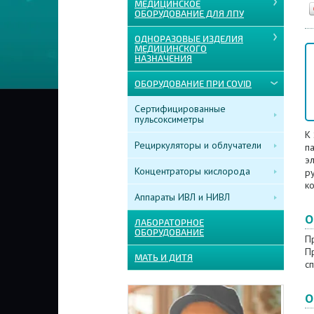
МЕДИЦИНСКОЕ
ОБОРУДОВАНИЕ ДЛЯ ЛПУ
ОДНОРАЗОВЫЕ ИЗДЕЛИЯ
МЕДИЦИНСКОГО
НАЗНАЧЕНИЯ
ОБОРУДОВАНИЕ ПРИ COVID
Сертифицированные
пульсоксиметры
К 
Рециркуляторы и облучатели
п
э
Концентраторы кислорода
р
к
Аппараты ИВЛ и НИВЛ
О
ЛАБОРАТОРНОЕ
ОБОРУДОВАНИЕ
П
П
МАТЬ И ДИТЯ
с
О