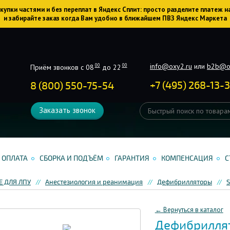
упки частями и без переплат в Яндекс Сплит: просто разделите платеж н
и забирайте заказ когда Вам удобно в ближайшем ПВЗ Яндекс Маркета
info@oxy2.ru
или
b2b@o
00
00
Приём звонков с 08
до 22
+
7
(
495
)
268-13-
8 (800) 550-75-54
Заказать звонок
ОПЛАТА
СБОРКА И ПОДЪЁМ
ГАРАНТИЯ
КОМПЕНСАЦИЯ
С
 ДЛЯ ЛПУ
Анестезиология и реанимация
Дефибрилляторы
S
← Вернуться в каталог
Дефибриллято