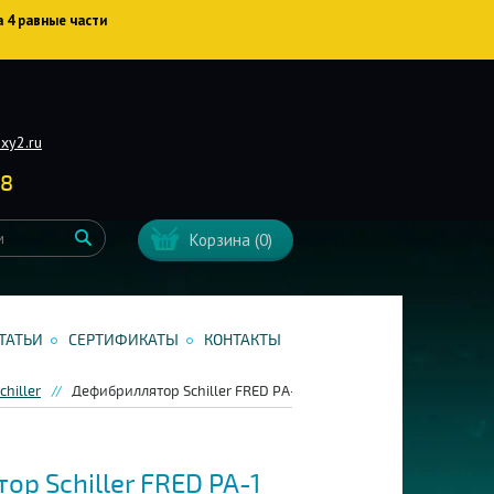
а 4 равные части
xy2.ru
38
Корзина
(0)
ТАТЬИ
СЕРТИФИКАТЫ
КОНТАКТЫ
chiller
Дефибриллятор Schiller FRED PA-1
р Schiller FRED PA-1