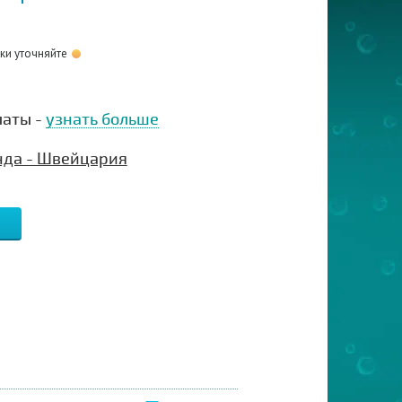
оки уточняйте
латы -
узнать больше
нда - Швейцария