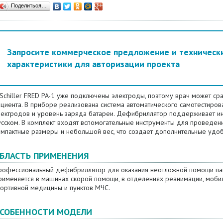
Поделиться…
Запросите коммерческое предложение и техническ
характеристики для авторизации проекта
Schiller FRED PA-1 уже подключены электроды, поэтому врач может сра
ациента. В приборе реализована система автоматического самотестиро
лектродов и уровень заряда батареи. Дефибриллятор поддерживает инт
усском. В комплект входят вспомогательные инструменты для проведени
омпактные размеры и небольшой вес, что создает дополнительные удоб
БЛАСТЬ ПРИМЕНЕНИЯ
рофессиональный дефибриллятор для оказания неотложной помощи пац
рименяется в машинах скорой помощи, в отделениях реанимации, моби
портивной медицины и пунктов МЧС.
СОБЕННОСТИ МОДЕЛИ