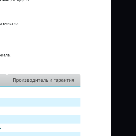
ссажный
эффект.
и
очистке.
иала.
Производитель и гарантия
А