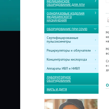
МЕДИЦИНСКОЕ
ОБОРУДОВАНИЕ ДЛЯ ЛПУ
ОДНОРАЗОВЫЕ ИЗДЕЛИЯ
МЕДИЦИНСКОГО
НАЗНАЧЕНИЯ
ОБОРУДОВАНИЕ ПРИ COVID
М
к
Сертифицированные
н
пульсоксиметры
М
Рециркуляторы и облучатели
в
Концентраторы кислорода
С
и
Аппараты ИВЛ и НИВЛ
дл
ЛАБОРАТОРНОЕ
ОБОРУДОВАНИЕ
О
МАТЬ И ДИТЯ