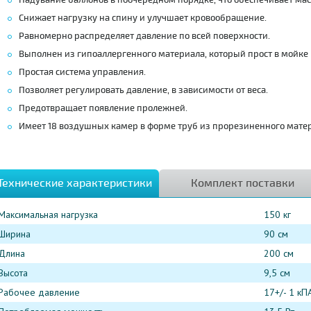
Надувание баллонов в поочередном
порядке, что
обеспечивает
ма
Снижает
нагрузку
на
спину и
улучшает
кровообращение.
Равномерно
распределяет
давление
по
всей
поверхности.
Выполнен
из
гипоаллергенного
материала, который п
рост
в
мойке
Простая
система
управления.
Позволяет
регулировать
давление
,
в
зависимости
от
веса.
Предотвращает
появление
пролежней.
Имеет 18 воздушных камер в форме труб из прорезиненного матер
Технические характеристики
Комплект поставки
Максимальная нагрузка
150 кг
Ширина
90 см
Длина
200 см
Высота
9,5 см
Рабочее давление
17+/- 1 кП