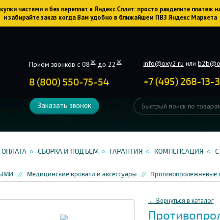
упки частями и без переплат в Яндекс Сплит: просто разделите платеж н
и забирайте заказ когда Вам удобно в ближайшем ПВЗ Яндекс Маркета
info@oxy2.ru
или
b2b@o
00
00
Приём звонков с 08
до 22
+
7
(
495
)
268-13-
8 (800) 550-75-54
Заказать звонок
ОПЛАТА
СБОРКА И ПОДЪЁМ
ГАРАНТИЯ
КОМПЕНСАЦИЯ
С
НЫМИ
Медицинские кровати и аксессуары
Противопролежневые 
← Вернуться в каталог
Противопрол