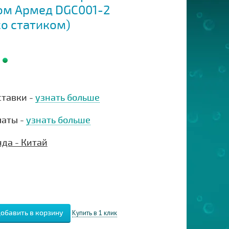
ом Армед DGC001-2
со статиком)
ставки -
узнать больше
латы -
узнать больше
да - Китай
Купить в 1 клик