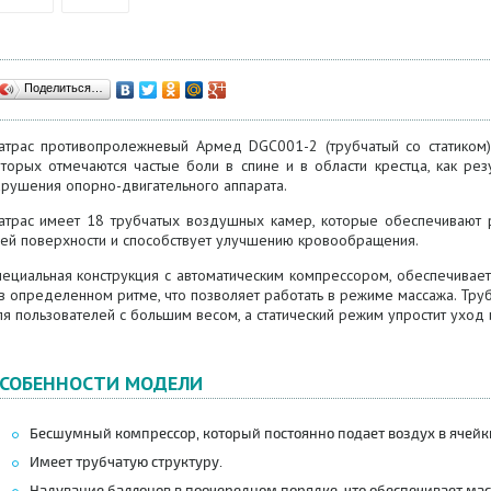
Поделиться…
атрас противопролежневый
Армед
DGC001-2 (трубчатый со статиком)
оторых отмечаются частые боли в спине и в области крестца, как ре
арушения опорно-двигательного аппарата.
атрас имеет 18 трубчатых воздушных камер, которые обеспечивают 
сей поверхности и способствует улучшению кровообращения.
пециальная конструкция с автоматическим компрессором, обеспечивае
 в определенном ритме, что позволяет работать в режиме массажа.
Труб
я пользователей с большим весом, а статический режим упростит уход 
СОБЕННОСТИ МОДЕЛИ
Бесшумный
компрессор
,
который
постоянно
подает
воздух
в
ячейк
Имеет
трубчатую
структуру.