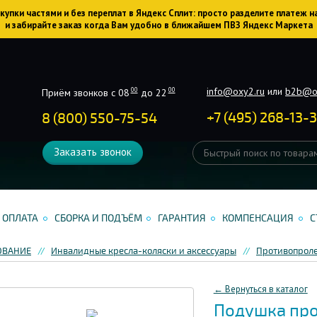
упки частями и без переплат в Яндекс Сплит: просто разделите платеж н
и забирайте заказ когда Вам удобно в ближайшем ПВЗ Яндекс Маркета
info@oxy2.ru
или
b2b@o
00
00
Приём звонков с 08
до 22
+
7
(
495
)
268-13-
8 (800) 550-75-54
Заказать звонок
ОПЛАТА
СБОРКА И ПОДЪЁМ
ГАРАНТИЯ
КОМПЕНСАЦИЯ
С
ОВАНИЕ
Инвалидные кресла-коляски и аксессуары
Противопроле
← Вернуться в каталог
Подушка пр