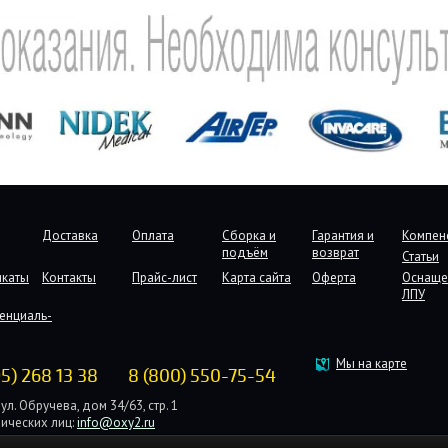
Доставка
Оплата
Сборка и
Гарантия и
Компен
подъём
возврат
Статьи
икаты
Контакты
Прайс-лист
Карта сайта
Оферта
Оснаще
ЛПУ
енциаль-
Мы на карте
95) 268 13 38
8 (800) 550-75-54
ул. Обручева, дом 34/63, стр. 1
ических лиц:
info@oxy2.ru
дических лиц:
b2b@oxy2.ru