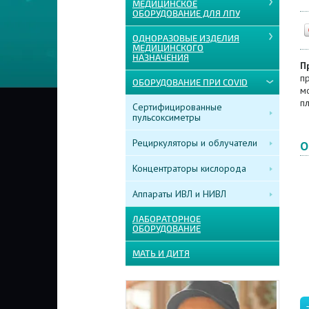
МЕДИЦИНСКОЕ
ОБОРУДОВАНИЕ ДЛЯ ЛПУ
ОДНОРАЗОВЫЕ ИЗДЕЛИЯ
МЕДИЦИНСКОГО
НАЗНАЧЕНИЯ
П
п
ОБОРУДОВАНИЕ ПРИ COVID
мо
пл
Сертифицированные
пульсоксиметры
Рециркуляторы и облучатели
О
Концентраторы кислорода
Аппараты ИВЛ и НИВЛ
ЛАБОРАТОРНОЕ
ОБОРУДОВАНИЕ
МАТЬ И ДИТЯ