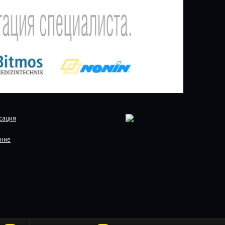
сация
ние