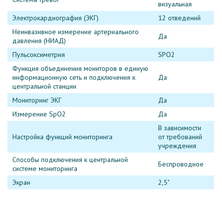
визуальная
Электрокардиография (ЭКГ)
12 отведений
Неинвазивное измерение артериального
Да
давления (НИАД)
Пульсоксиметрия
SPO2
Функция объединения мониторов в единую
информационную сеть и подключения к
Да
центральной станции
Мониторинг ЭКГ
Да
Измерение SpO2
Да
В зависимости
Настройка функций мониторинга
от требований
учреждения
Способы подключения к центральной
Беспроводное
системе мониторинга
Экран
2,5"