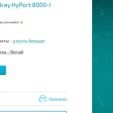
ray HyPort 8000-I
оки уточняйте
латы -
узнать больше
да - Китай
Распечатать