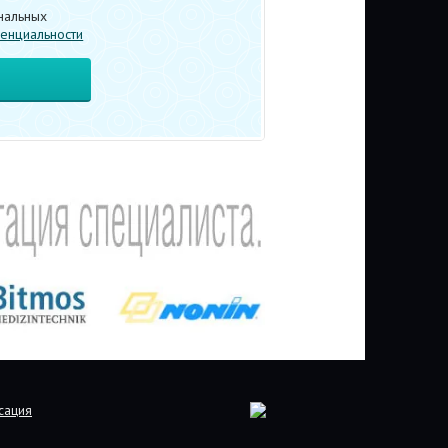
нальных
енциальности
сация