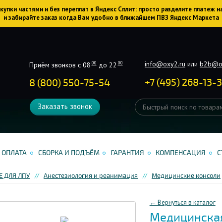
упки частями и без переплат в Яндекс Сплит: просто разделите платеж н
и забирайте заказ когда Вам удобно в ближайшем ПВЗ Яндекс Маркета
info@oxy2.ru
или
b2b@o
00
00
Приём звонков с 08
до 22
+
7
(
495
)
268-13-
8 (800) 550-75-54
Заказать звонок
ОПЛАТА
СБОРКА И ПОДЪЁМ
ГАРАНТИЯ
КОМПЕНСАЦИЯ
С
 ДЛЯ ЛПУ
Анестезиология и реанимация
Медицинские консоли
← Вернуться в каталог
Медицинская