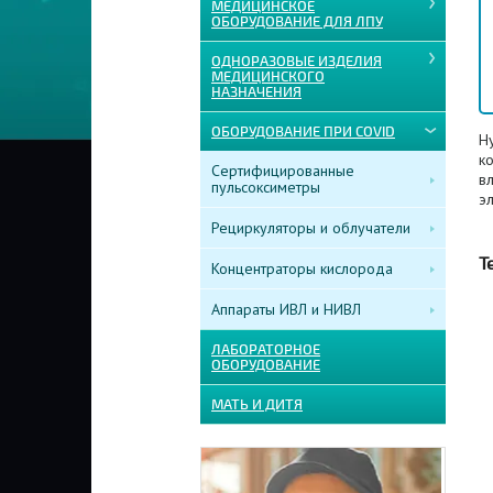
МЕДИЦИНСКОЕ
ОБОРУДОВАНИЕ ДЛЯ ЛПУ
ОДНОРАЗОВЫЕ ИЗДЕЛИЯ
МЕДИЦИНСКОГО
НАЗНАЧЕНИЯ
ОБОРУДОВАНИЕ ПРИ COVID
Hy
ко
Сертифицированные
вл
пульсоксиметры
э
Рециркуляторы и облучатели
Т
Концентраторы кислорода
Аппараты ИВЛ и НИВЛ
ЛАБОРАТОРНОЕ
ОБОРУДОВАНИЕ
МАТЬ И ДИТЯ