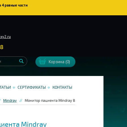
а 4 равные части
xy2.ru
38
Корзина
(0)
ТАТЬИ
СЕРТИФИКАТЫ
КОНТАКТЫ
Mindray
Монитор пациента Mindray BeneVision N22
иента Mindray