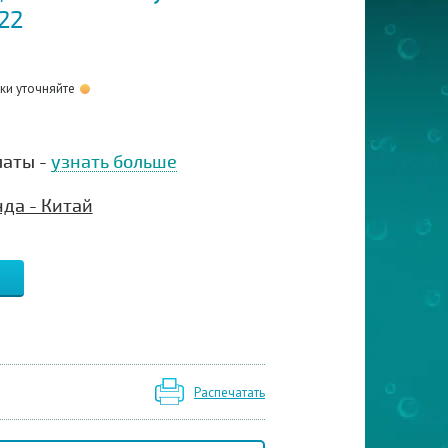
22
оки уточняйте
латы -
узнать больше
да - Китай
Распечатать