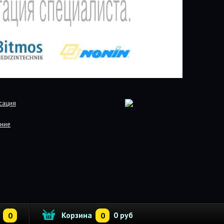
сация
ние
Корзина
0 руб
0
0