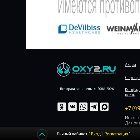
Акции
Сертиф
Все права защищены © 2008-2026
Конфид
ность
+7 (4
Москва, 
Для физ
Для юри
Личный кабинет (
Вход
Регистрация
)