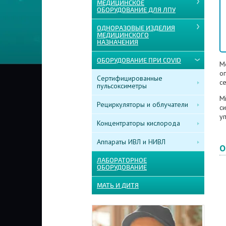
МЕДИЦИНСКОЕ
ОБОРУДОВАНИЕ ДЛЯ ЛПУ
ОДНОРАЗОВЫЕ ИЗДЕЛИЯ
МЕДИЦИНСКОГО
НАЗНАЧЕНИЯ
ОБОРУДОВАНИЕ ПРИ COVID
М
о
Сертифицированные
с
пульсоксиметры
M
Рециркуляторы и облучатели
си
у
Концентраторы кислорода
Аппараты ИВЛ и НИВЛ
О
ЛАБОРАТОРНОЕ
ОБОРУДОВАНИЕ
МАТЬ И ДИТЯ