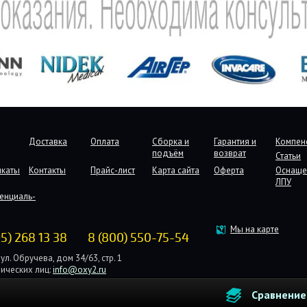
Доставка
Оплата
Сборка и
Гарантия и
Компен
подъём
возврат
Статьи
икаты
Контакты
Прайс-лист
Карта сайта
Оферта
Оснаще
ЛПУ
енциаль-
Мы на карте
95) 268 13 38
8 (800) 550-75-54
ул. Обручева, дом 34/63, стр. 1
ических лиц:
info@oxy2.ru
дических лиц:
b2b@oxy2.ru
Сравнение