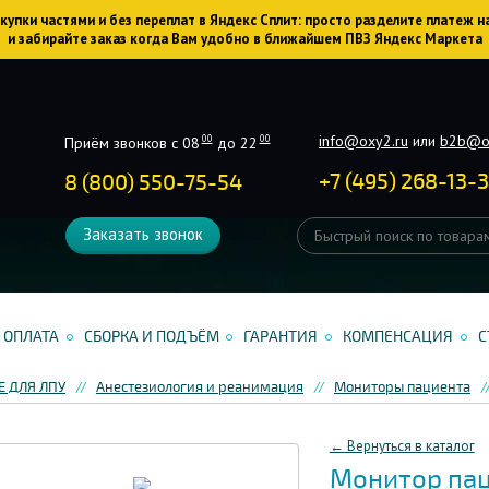
упки частями и без переплат в Яндекс Сплит: просто разделите платеж н
и забирайте заказ когда Вам удобно в ближайшем ПВЗ Яндекс Маркета
info@oxy2.ru
или
b2b@o
00
00
Приём звонков с 08
до 22
+
7
(
495
)
268-13-
8 (800) 550-75-54
Заказать звонок
ОПЛАТА
СБОРКА И ПОДЪЁМ
ГАРАНТИЯ
КОМПЕНСАЦИЯ
С
 ДЛЯ ЛПУ
Анестезиология и реанимация
Мониторы пациента
← Вернуться в каталог
Монитор пац