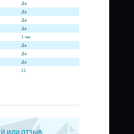
Да
Да
Да
Да
1 час
Да
Да
Да
22
Й ИЛИ ОТЗЫВ: