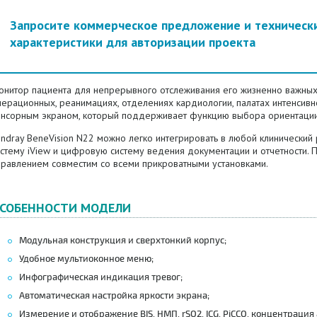
Запросите коммерческое предложение и техническ
характеристики для авторизации проекта
онитор пациента для непрерывного отслеживания его жизненно важных 
перационных, реанимациях, отделениях кардиологии, палатах интенсив
енсорным экраном, который поддерживает функцию выбора ориентации
indray BeneVision N22 можно легко интегрировать в любой клинически
стему iView и цифровую систему ведения документации и отчетности. 
правлением совместим со всеми прикроватными установками.
СОБЕННОСТИ МОДЕЛИ
Модульная конструкция и сверхтонкий корпус;
Удобное мультиоконное меню;
Инфографическая индикация тревог;
Автоматическая настройка яркости экрана;
Измерение и отображение BIS, НМП, rSO2, ICG, PiCCO, концентрация