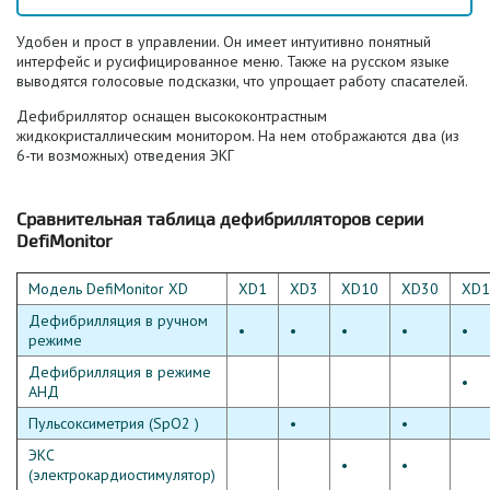
Удобен и прост в управлении. Он имеет интуитивно понятный
интерфейс и русифицированное меню. Также на русском языке
выводятся голосовые подсказки, что упрощает работу спасателей.
Дефибриллятор оснащен высококонтрастным
жидкокристаллическим монитором. На нем отображаются два (из
6-ти возможных) отведения ЭКГ
Сравнительная таблица дефибрилляторов серии
DefiMonitor
Модель DefiMonitor XD
XD1
XD3
XD10
XD30
XD1
Дефибрилляция в ручном
•
•
•
•
•
режиме
Дефибрилляция в режиме
•
АНД
Пульсоксиметрия (SpO2 )
•
•
ЭКС
•
•
(электрокардиостимулятор)