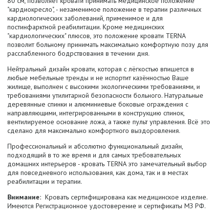
80 см, позволяет кровати принимать медицинское положение
"кардиокресло", - незаменимое положение в терапии различных
кардиологических заболеваний, применимое и для
постинфарктной реабилитации. Кроме медицинских
"кардиологических" плюсов, это положение кровати TERNA
позволит больному принимать максимально комфортную позу для
расслабленного бодрствования в течении дня.
Нейтральный дизайн кровати, которая с лёгкостью впишется в
любые мебельные тренды и не испортит казённостью Ваше
жилище, выполнен с высокими экологическими требованиями, и
требованиями утилитарной безопасности больного. Натуральные
деревянные спинки и алюминиевые боковые ограждения с
направляющими, интегрированными в конструкцию спинок,
вентилируемое основание ложа, а также пульт управления. Всё это
сделано для максимально комфортного выздоровления.
Профессиональный и абсолютно функциональный дизайн,
подходящий в то же время и для самых требовательных
домашних интерьеров - кровать TERNA это замечательный выбор
для повседневного использования, как дома, так и в местах
реабилитации и терапии.
Внимание:
Кровать сертифицирована как медицинское изделие.
Имеются Регистрационное удостоверение и сертификаты МЗ РФ.