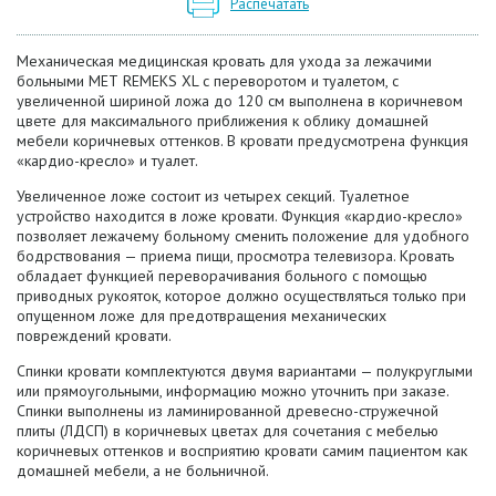
Распечатать
Механическая медицинская кровать для ухода за лежачими
больными МЕТ REMEKS XL с переворотом и туалетом, с
увеличенной шириной ложа до 120 см выполнена в коричневом
цвете для максимального приближения к облику домашней
мебели коричневых оттенков. В кровати предусмотрена функция
«кардио-кресло» и туалет.
Увеличенное ложе состоит из четырех секций. Туалетное
устройство находится в ложе кровати. Функция «кардио-кресло»
позволяет лежачему больному сменить положение для удобного
бодрствования — приема пищи, просмотра телевизора. Кровать
обладает функцией переворачивания больного с помощью
приводных рукояток, которое должно осуществляться только при
опущенном ложе для предотвращения механических
повреждений кровати.
Спинки кровати комплектуются двумя вариантами — полукруглыми
или прямоугольными, информацию можно уточнить при заказе.
Спинки выполнены из ламинированной древесно-стружечной
плиты (ЛДСП) в коричневых цветах для сочетания с мебелью
коричневых оттенков и восприятию кровати самим пациентом как
домашней мебели, а не больничной.