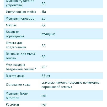
Функция туалетное
да
устройство
Инфузионная стойка
Да
Функция переворот
да
Матрас
да
Боковые
откидные
ограждения
Штанга для
да
подтягивания
Ванночка для мытья
да
головы
Угол наклона
20°
бедренной секции, °
Высота ложа
55 см
стальные ламели, покрытые полимерно-
Основание ложа
порошковой эмалью
Функция Трен/
нет
Антитрен
Растомат
нет