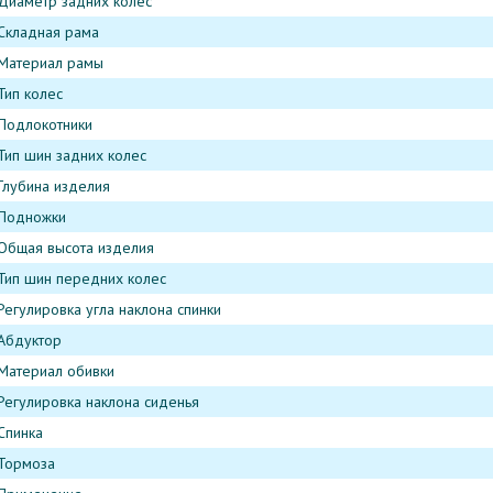
Диаметр задних колес
Складная рама
Материал рамы
Тип колес
Подлокотники
Тип шин задних колес
Глубина изделия
Подножки
Общая высота изделия
Тип шин передних колес
Регулировка угла наклона спинки
Абдуктор
Материал обивки
Регулировка наклона сиденья
Спинка
Тормоза