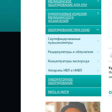
МЕДИЦИНСКОЕ
ОБОРУДОВАНИЕ ДЛЯ ЛПУ
ОДНОРАЗОВЫЕ ИЗДЕЛИЯ
МЕДИЦИНСКОГО
НАЗНАЧЕНИЯ
ОБОРУДОВАНИЕ ПРИ COVID
Сертифицированные
пульсоксиметры
Рециркуляторы и облучатели
Концентраторы кислорода
К
Аппараты ИВЛ и НИВЛ
Ф
с
ЛАБОРАТОРНОЕ
ОБОРУДОВАНИЕ
О
МАТЬ И ДИТЯ