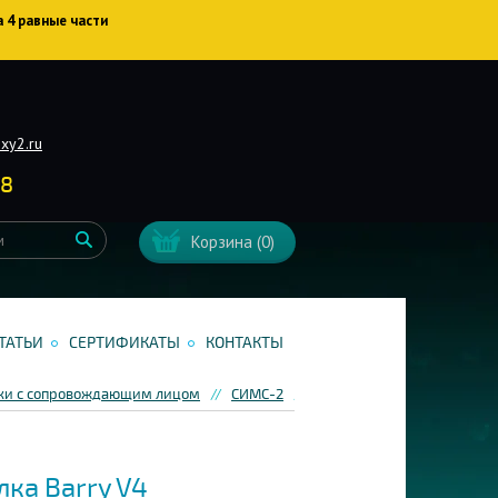
а 4 равные части
xy2.ru
38
Корзина
(0)
ТАТЬИ
СЕРТИФИКАТЫ
КОНТАКТЫ
лки с сопровождающим лицом
СИМС-2
Кресло-каталка Barry V4
ка Barry V4