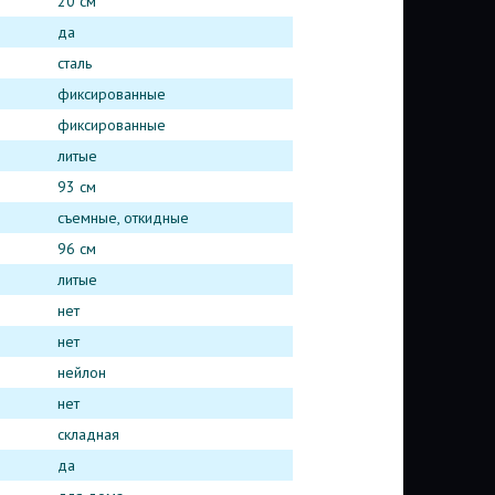
20 см
да
сталь
фиксированные
фиксированные
литые
93 см
съемные, откидные
96 см
литые
нет
нет
нейлон
нет
складная
да