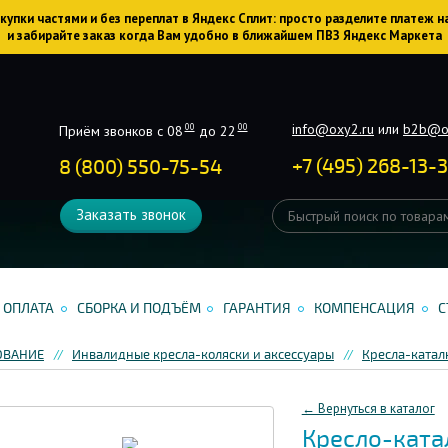
упки частями и без переплат в Яндекс Сплит: просто разделите платеж н
и забирайте заказ когда Вам удобно в ближайшем ПВЗ Яндекс Маркета
info@oxy2.ru
или
b2b@o
00
00
Приём звонков с 08
до 22
+
7
(
495
)
268-13-
8 (800) 550-75-54
Заказать звонок
ОПЛАТА
СБОРКА И ПОДЪЁМ
ГАРАНТИЯ
КОМПЕНСАЦИЯ
С
ОВАНИЕ
Инвалидные кресла-коляски и аксессуары
Кресла-ката
← Вернуться в каталог
Кресло-катал