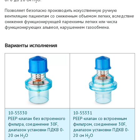
2
Позволяет безопасно производить искусственную ручную
вентиляцию пациентам со сниженным объемом легких, вследствие
снижения функционирующей паренхимы легких или числа
функционирующих альвеол, нарушением газообмена.
Варианты исполнения
10-55330
10-55331
PEEP-клапан без встроенного
PEEP-клапан со встроенным
фильтра,
соединение 30F,
фильтром,
соединение 30F,
диапазон установки ПДКВ 0-
диапазон установки ПДКВ 0-
20 см H
O
20 см H
O
2
2